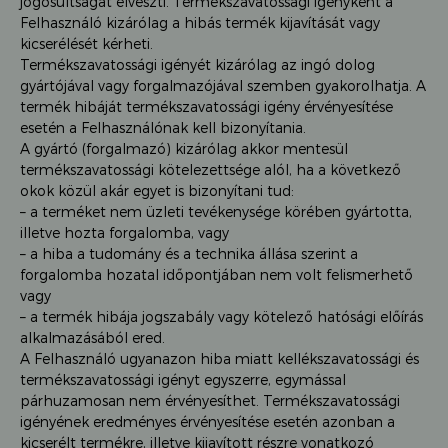
jogosultságát elveszti. Termékszavatossági igényként a
Felhasználó kizárólag a hibás termék kijavítását vagy
kicserélését kérheti.
Termékszavatossági igényét kizárólag az ingó dolog
gyártójával vagy forgalmazójával szemben gyakorolhatja. A
termék hibáját termékszavatossági igény érvényesítése
esetén a Felhasználónak kell bizonyítania.
A gyártó (forgalmazó) kizárólag akkor mentesül
termékszavatossági kötelezettsége alól, ha a következő
okok közül akár egyet is bizonyítani tud:
– a terméket nem üzleti tevékenysége körében gyártotta,
illetve hozta forgalomba, vagy
– a hiba a tudomány és a technika állása szerint a
forgalomba hozatal időpontjában nem volt felismerhető
vagy
– a termék hibája jogszabály vagy kötelező hatósági előírás
alkalmazásából ered.
A Felhasználó ugyanazon hiba miatt kellékszavatossági és
termékszavatossági igényt egyszerre, egymással
párhuzamosan nem érvényesíthet. Termékszavatossági
igényének eredményes érvényesítése esetén azonban a
kicserélt termékre, illetve kijavított részre vonatkozó