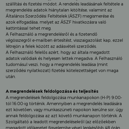
szállítási és fizetési módot. A rendelés leadásának feltétele a
megrendelési adatok hiánytalan kitöltése, valamint az
Általános Szerződési Feltételek (ÁSZF) megismerése és
azok elfogadása, melyet az ÁSZF hivatkozásra való
kattintással tehet meg.
A Felhasználó a megrendelésről és a fizetendő
végösszegről e-mailben értesítést, visszaigazolást kap, ezzel
létrejön a felek között az adásvételi szerződés.
A Felhasználó felelős azért, hogy az általa megadott
adatok valódiak és helyesen lettek megadva. A Felhasználó
tudomásul veszi, hogy a megrendelés leadása (mint
szerződési nyilatkozat) fizetési kötelezettséget von maga
után.
A megrendelések feldolgozása és teljesítés
A megrendelések feldolgozása munkanapokon (H-P) 9:00-
tól 16:00-ig történik. Amennyiben a megrendelés leadására
ezt követően, vagy munkaszüneti napokon kerülne sor, úgy
annak feldolgozása az azt követő munkanapon történik. A
Szolgáltató a leadott megrendelésekről (az előzőekben
megadott időkeretet figyelembe véve) legkésőbb 48 órán