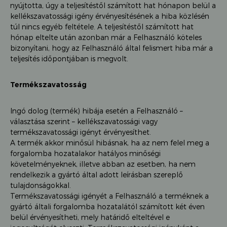
nyújtotta, úgy a teljesítéstől számított hat hónapon belül a
kellékszavatossági igény érvényesítésének a hiba közlésén
túl nincs egyéb feltétele. A teljesítéstől számított hat
hónap eltelte után azonban már a Felhasználó köteles
bizonyítani, hogy az Felhasználó által felismert hiba már a
teljesítés időpontjában is megvolt.
Termékszavatosság
Ingó dolog (termék) hibája esetén a Felhasználó –
választása szerint – kellékszavatossági vagy
termékszavatossági igényt érvényesíthet.
A termék akkor minősül hibásnak, ha az nem felel meg a
forgalomba hozatalakor hatályos minőségi
követelményeknek, illetve abban az esetben, ha nem
rendelkezik a gyártó által adott leírásban szereplő
tulajdonságokkal.
Termékszavatossági igényét a Felhasználó a terméknek a
gyártó általi forgalomba hozatalától számított két éven
belül érvényesítheti, mely határidő elteltével e