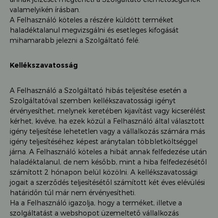
valamelyikén írásban.
A Felhasználó köteles a részére küldött terméket
haladéktalanul megvizsgálni és esetleges kifogását
mihamarabb jelezni a Szolgáltató felé.
Kellékszavatosság
A Felhasználó a Szolgáltató hibás teljesítése esetén a
Szolgáltatóval szemben kellékszavatossági igényt
érvényesíthet, melynek keretében kijavítást vagy kicserélést
kérhet, kivéve, ha ezek közül a Felhasználó által választott
igény teljesítése lehetetlen vagy a vállalkozás számára más
igény teljesítéséhez képest aránytalan többletköltséggel
járna. A Felhasználó köteles a hibát annak felfedezése után
haladéktalanul, de nem később, mint a hiba felfedezésétől
számított 2 hónapon belül közölni. A kellékszavatossági
jogait a szerződés teljesítésétől számított két éves elévülési
határidőn túl már nem érvényesítheti.
Ha a Felhasználó igazolja, hogy a terméket, illetve a
szolgáltatást a webshopot üzemeltető vállalkozás