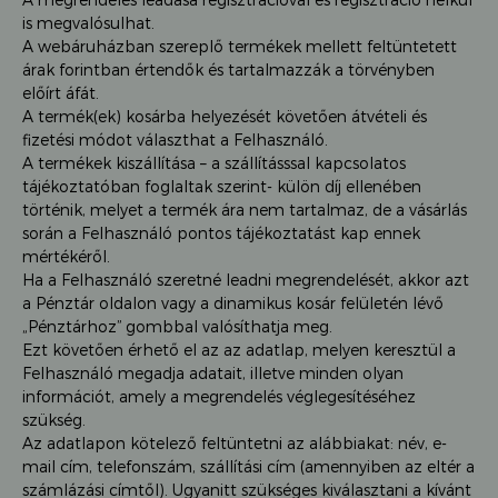
is megvalósulhat.
A webáruházban szereplő termékek mellett feltüntetett
árak forintban értendők és tartalmazzák a törvényben
előírt áfát.
A termék(ek) kosárba helyezését követően átvételi és
fizetési módot választhat a Felhasználó.
A termékek kiszállítása – a szállításssal kapcsolatos
tájékoztatóban foglaltak szerint- külön díj ellenében
történik, melyet a termék ára nem tartalmaz, de a vásárlás
során a Felhasználó pontos tájékoztatást kap ennek
mértékéről.
Ha a Felhasználó szeretné leadni megrendelését, akkor azt
a Pénztár oldalon vagy a dinamikus kosár felületén lévő
„Pénztárhoz” gombbal valósíthatja meg.
Ezt követően érhető el az az adatlap, melyen keresztül a
Felhasználó megadja adatait, illetve minden olyan
információt, amely a megrendelés véglegesítéséhez
szükség.
Az adatlapon kötelező feltüntetni az alábbiakat: név, e-
mail cím, telefonszám, szállítási cím (amennyiben az eltér a
számlázási címtől). Ugyanitt szükséges kiválasztani a kívánt