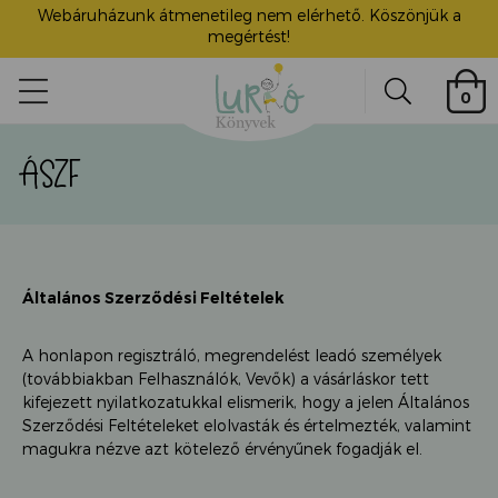
Webáruházunk átmenetileg nem elérhető. Köszönjük a
megértést!
Lurkó
0
Könyvek
Search
ÁSZF
ü
itása
Általános Szerződési Feltételek
A honlapon regisztráló, megrendelést leadó személyek
(továbbiakban Felhasználók, Vevők) a vásárláskor tett
kifejezett nyilatkozatukkal elismerik, hogy a jelen Általános
Szerződési Feltételeket elolvasták és értelmezték, valamint
magukra nézve azt kötelező érvényűnek fogadják el.