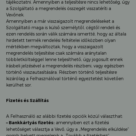
tájékoztatni. Amennyiben a teljesítésre nincs lehetőség, úgy
a Szolgáltató a megrendelés összegét visszatéríti a
Vevőnek.
Amennyiben a már visszaigazolt megrendeléseket a
Szolgáltató maga is külső személytől, cégtől rendeli és
ezen rendelés során válik számára ismertté, hogy az általa
hirdetett termék rendelési feltételei időközben olyan
mértékben megváltoztak, hogy a visszaigazolt
megrendelés teljesítése csak számára aránytalan
többletköltséggel lenne teljesíthető, úgy jogosult ennek
írásbeli jelzésével a megrendelés részbeni, vagy egészben
történő visszautasítására. Részben történő teljesítésre
kizárólag a Felhasználóval történő egyeztetést követően
kerülhet sor.
Fizetés és Szállítás
A Felhasználó az alábbi fizetési opciók közül választhat:
– Bankkártyás fizetés:
amennyiben ezt a fizetési
lehetőséget választja a Vevő, úgy a „Megrendelés elküldése”
gomb helyett megjelenik a „Tovább a fizetéshez”