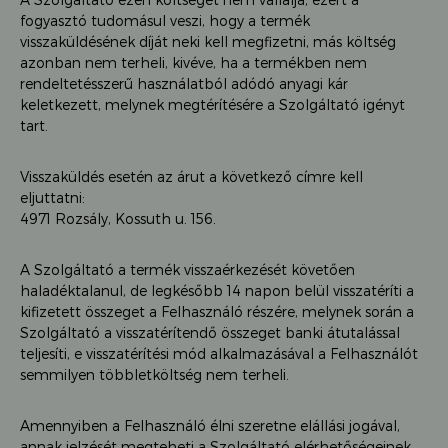
fogyasztó tudomásul veszi, hogy a termék
visszaküldésének díját neki kell megfizetni, más költség
azonban nem terheli, kivéve, ha a termékben nem
rendeltetésszerű használatból adódó anyagi kár
keletkezett, melynek megtérítésére a Szolgáltató igényt
tart.
Visszaküldés esetén az árut a következő címre kell
eljuttatni:
4971 Rozsály, Kossuth u. 156.
A Szolgáltató a termék visszaérkezését követően
haladéktalanul, de legkésőbb 14 napon belül visszatéríti a
kifizetett összeget a Felhasználó részére, melynek során a
Szolgáltató a visszatérítendő összeget banki átutalással
teljesíti, e visszatérítési mód alkalmazásával a Felhasználót
semmilyen többletköltség nem terheli.
Amennyiben a Felhasználó élni szeretne elállási jogával,
annak jelzését megteheti a Szolgáltató elérhetőségeinek