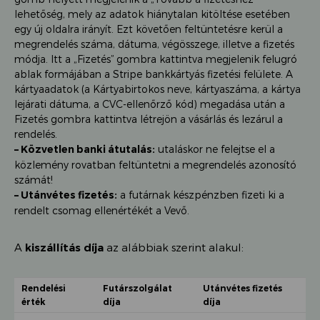
lehetőség, mely az adatok hiánytalan kitöltése esetében
egy új oldalra irányít. Ezt követően feltüntetésre kerül a
megrendelés száma, dátuma, végösszege, illetve a fizetés
módja. Itt a „Fizetés” gombra kattintva megjelenik felugró
ablak formájában a Stripe bankkártyás fizetési felülete. A
kártyaadatok (a Kártyabirtokos neve, kártyaszáma, a kártya
lejárati dátuma, a CVC-ellenőrző kód) megadása után a
Fizetés gombra kattintva létrejön a vásárlás és lezárul a
rendelés.
– Közvetlen banki átutalás:
utaláskor ne felejtse el a
közlemény rovatban feltüntetni a megrendelés azonosító
számát!
– Utánvétes fizetés:
a futárnak készpénzben fizeti ki a
rendelt csomag ellenértékét a Vevő.
A
kiszállítás díja
az alábbiak szerint alakul:
Rendelési
Futárszolgálat
Utánvétes fizetés
érték
díja
díja