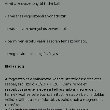
Amit a kedvezményről tudni kell:
– a vásárlás végösszegére vonatkozik,
– más kedvezménnyel összevonható,
– bármilyen értékű vásárlás során felhasználható,
– meghatározott ideig érvényes.
Elállási jog
A fogyasztó és a vállalkozás közötti szerződések részletes
szabályairól szóló 45/2014. (II.26.) Korm. rendelet
szabályozása értelmében a Felhasználó a megrendelt
termék kézhez vételétől számított 14 napon belül indoklás
nélkül elállhat a szerződéstől, visszaküldheti a megrendelt
terméket.
A Szolgáltató ezen költséget nem vállalja, ezért a