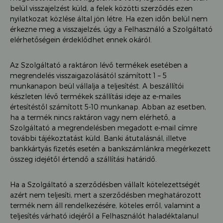
belül visszajelzést küld, a felek közötti szerződés ezen
nyilatkozat közlése által jön létre. Ha ezen időn belül nem
érkezne meg a visszajelzés, úgy a Felhasználó a Szolgáltató
elérhetőségein érdeklődhet ennek okáról.
Az Szolgáltató a raktáron lévő termékek esetében a
megrendelés visszaigazolásától számított 1 – 5
munkanapon beül vállalja a teljesítést. A beszállítói
készleten lévő termékek szállítási ideje az e-mailes
értesítéstől számított 5-10 munkanap. Abban az esetben,
ha a termék nincs raktáron vagy nem elérhető, a
Szolgáltató a megrendelésben megadott e-mail címre
további tájékoztatást küld. Banki átutalásnál, illetve
bankkártyás fizetés esetén a bankszámlánkra megérkezett
összeg idejétől értendő a szállítási határidő.
Ha a Szolgáltató a szerződésben vállalt kötelezettségét
azért nem teljesíti, mert a szerződésben meghatározott
termék nem áll rendelkezésére, köteles erről, valamint a
teljesítés várható idejéről a Felhasználót haladéktalanul