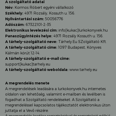
A szolgáltató adatai
Név:
Kormos Róbert egyéni vállalkozó
Székhely:
4971 Rozsály, Kossuth u. 156.
Nyilvántartási szám:
50056776
Adószám:
67322101-2-35
Elektronikus levelezési cím:
info[kukac]lurkokonyvek.hu
Panaszügyintézés helye:
4971 Rozsály Kossuth u. 156.
A tárhely-szolgáltató neve:
Tárhely.Eu SZolgáltató Kft.
A tárhely-szolgáltató címe:
1097 Budapest, Könyves
Kálmán körút 12-14.
A tárhely-szolgáltató e-mail címe:
support[kukac]tarhely.eu
A tárhely-szolgáltató weboldala:
www.tarhely.eu
A megrendelés menete
A megrendelések leadására a lurkokonyvek.hu internetes
oldalon van lehetőség, valamint e-mailben és levélben is
fogadhat a Szolgáltató rendeléseket. A Szolgáltató a
megrendeléssel kapcsolatos tájékoztatót elektronikus úton
juttatja el a Vevő részére.
A megrendelés leadása regisztrációval és regisztráció nélkül