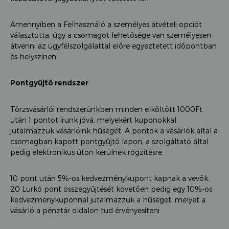
Amennyiben a Felhasználó a személyes átvételi opciót
választotta, úgy a csomagot lehetősége van személyesen
átvenni az ügyfélszolgálattal előre egyeztetett időpontban
és helyszínen.
Pontgyűjtő rendszer
Törzsvásárlói rendszerünkben minden elköltött 1000Ft
után 1 pontot írunk jóvá, melyekért kuponokkal
jutalmazzuk vásárlóink hűségét. A pontok a vásárlók által a
csomagban kapott pontgyűjtő lapon, a szolgáltató által
pedig elektronikus úton kerülnek rögzítésre.
10 pont után 5%-os kedvezménykupont kapnak a vevők,
20 Lurkó pont összegyűjtését követően pedig egy 10%-os
kedvezménykuponnal jutalmazzuk a hűséget, melyet a
vásárló a pénztár oldalon tud érvényesíteni.