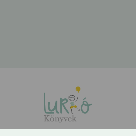
ÁSZF
Adatvédelem
Kapcsolat
Rólunk
GYIK