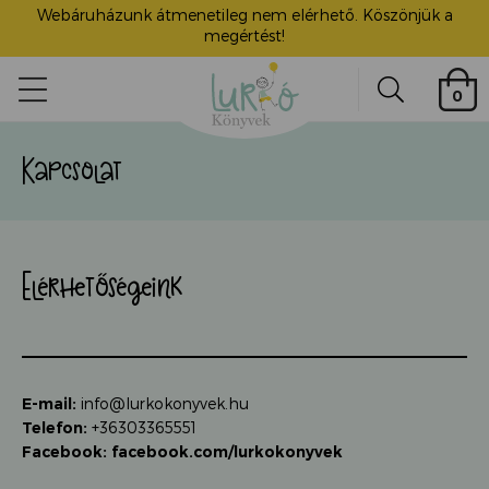
Webáruházunk átmenetileg nem elérhető. Köszönjük a
megértést!
Lurkó
0
Könyvek
Search
Kapcsolat
ü
itása
Elérhetőségeink
E-mail:
info@lurkokonyvek.hu
Telefon:
+36303365551
Facebook:
facebook.com/lurkokonyvek