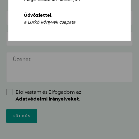
Üdvözlettel,
a Lurkó könyvek csapata
Elolvastam és Elfogadom az
Adatvédelmi irányelveket
.
KÜLDÉS