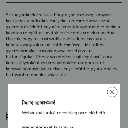
Szívügyünknek érezzük, hogy olyan minőségi könyvek
kerüljenek a polcokra, melyeket örömmel vesz kézbe
gyermek és felnőtt egyaránt, ennek köszönhetően pedig a
közösen megélt pillanatok érzése örök emlék maradhat.
Hisszük, hogy mi, mai szülők is le tudunk lassítani, s
képesek vagyunk minél több minőségi időt tölteni
gyermekeinkkel, megalapozva ezzel érzelmi
biztonságukat. Ehhez szeretnénk segítséget nyújtani a
korosztályonként és témakörönként csoportosított
könyvválogatásokkal, melyek egyszerűbbé, gyorsabbá és
biztosabbá tehetik a választást.
Fontos információ!
Webáruházunk átmenetileg nem elérhető.
Kérdezz tőlünk
Megértéseteket köszönjük!