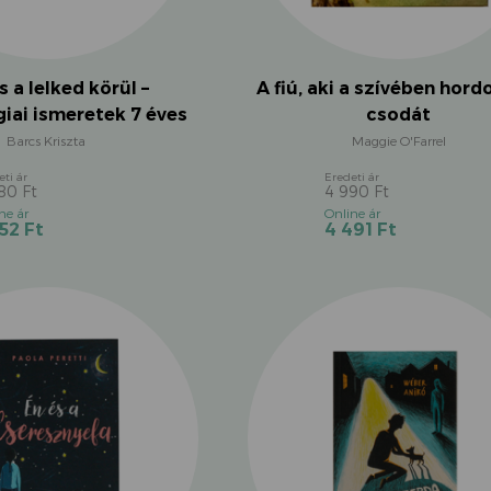
 a lelked körül –
A fiú, aki a szívében hord
iai ismeretek 7 éves
csodát
kortól
Barcs Kriszta
Maggie O'Farrel
280
Ft
4 990
Ft
Original
Original
Current
Current
852
Ft
4 491
Ft
price
price
price
price
was:
was:
is:
is:
4
4
3
4
280 Ft.
990 Ft.
852 Ft.
491 Ft.