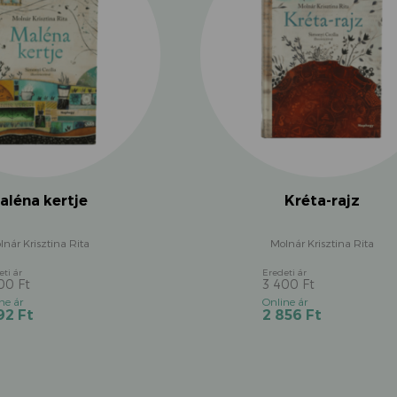
aléna kertje
Kréta-rajz
lnár Krisztina Rita
Molnár Krisztina Rita
800
Ft
3 400
Ft
Original
Original
Current
Current
192
Ft
2 856
Ft
price
price
price
price
was:
was:
is:
is:
3
3
3
2
800 Ft.
400 Ft.
192 Ft.
856 Ft.