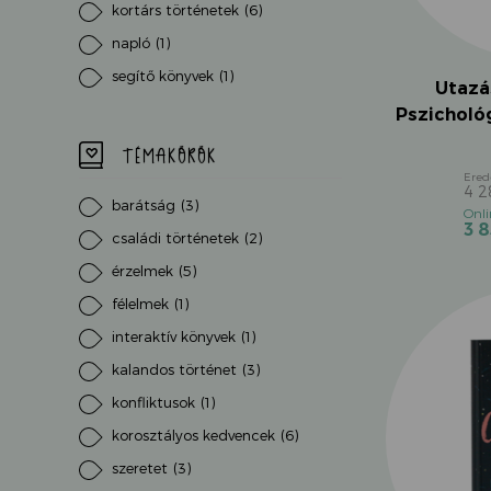
kortárs történetek
(6)
napló
(1)
segítő könyvek
(1)
Utazás
Pszichológ
TÉMAKÖRÖK
4 
barátság
(3)
3 
családi történetek
(2)
érzelmek
(5)
félelmek
(1)
interaktív könyvek
(1)
kalandos történet
(3)
konfliktusok
(1)
korosztályos kedvencek
(6)
szeretet
(3)