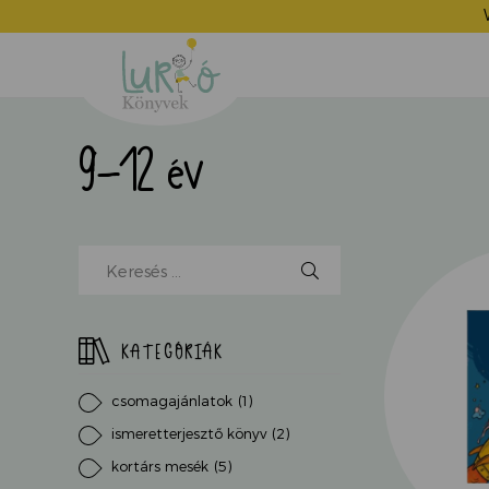
Lurkó
Könyvek
9-12 év
Kereső
mező,
kezdjen
el
KATEGÓRIÁK
írni...
csomagajánlatok
(1)
ismeretterjesztő könyv
(2)
kortárs mesék
(5)