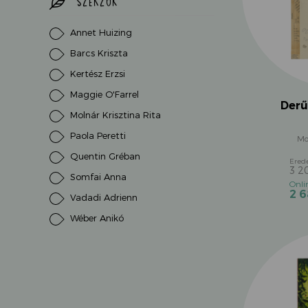
SZERZŐK
Annet Huizing
Barcs Kriszta
Kertész Erzsi
Maggie O'Farrel
Derű
Molnár Krisztina Rita
Paola Peretti
Mo
Quentin Gréban
3 
Somfai Anna
2 
Vadadi Adrienn
Wéber Anikó