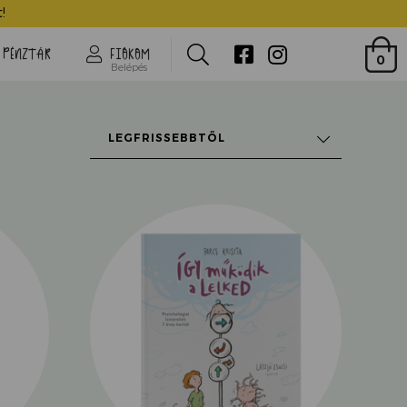
!
Search
PÉNZTÁR
FIÓKOM
0
Belépés