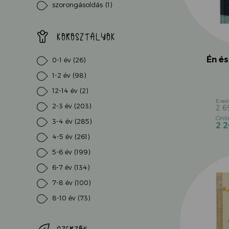
szorongásoldás
(1)
KOROSZTÁLYOK
Én és
0-1 év
(26)
1-2 év
(98)
12-14 év
(2)
2-3 év
(203)
2 
3-4 év
(285)
2 
4-5 év
(261)
5-6 év
(199)
6-7 év
(134)
7-8 év
(100)
8-10 év
(73)
9-12 év
(15)
felnőtt
(32)