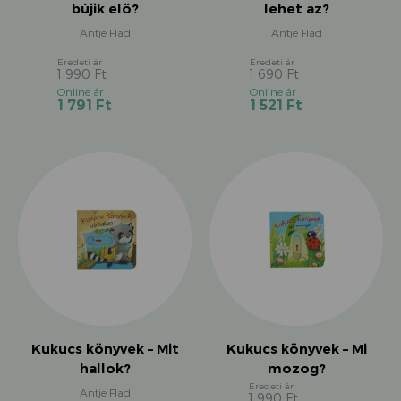
bújik elő?
lehet az?
Antje Flad
Antje Flad
1 990
Ft
1 690
Ft
Original
Original
Current
Current
1 791
Ft
1 521
Ft
price
price
price
price
was:
was:
is:
is:
1
1
1
1
990 Ft.
690 Ft.
791 Ft.
521 Ft.
Kukucs könyvek – Mit
Kukucs könyvek – Mi
hallok?
mozog?
Antje Flad
1 990
Ft