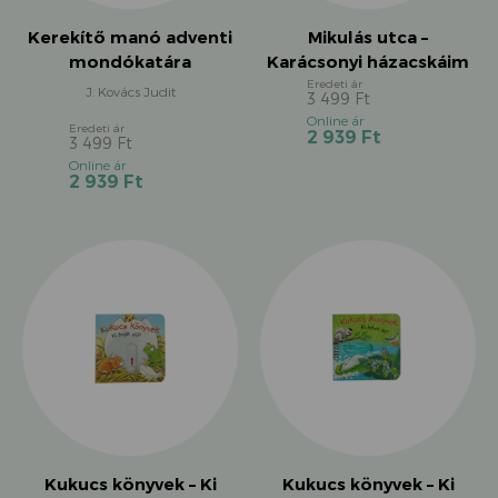
Kerekítő manó adventi
Mikulás utca –
mondókatára
Karácsonyi házacskáim
J. Kovács Judit
3 499
Ft
Original
Current
2 939
Ft
price
3 499
Ft
Original
price
was:
Current
2 939
Ft
price
is:
3
price
was:
2
499 Ft.
is:
3
939 Ft.
2
499 Ft.
939 Ft.
Kukucs könyvek – Ki
Kukucs könyvek – Ki