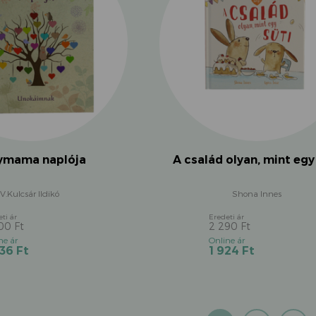
ymama naplója
A család olyan, mint egy
V.Kulcsár Ildikó
Shona Innes
900
Ft
2 290
Ft
Original
Original
Current
Current
436
Ft
1 924
Ft
price
price
price
price
was:
was:
is:
is:
2
2
2
1
900 Ft.
290 Ft.
436 Ft.
924 Ft.