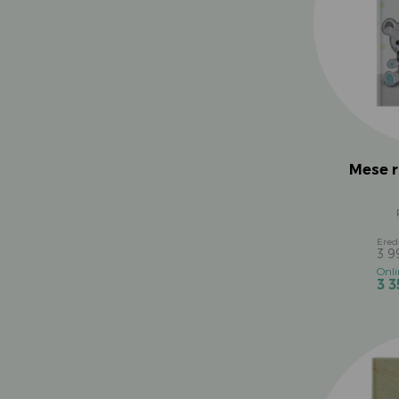
Sylvia Bishop
V.Kulcsár Ildikó
Vadadi Adrienn
Mese r
3 
3 