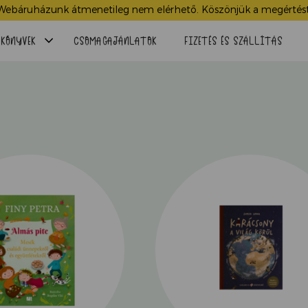
Webáruházunk átmenetileg nem elérhető. Köszönjük a megértést
Menü
KÖNYVEK
CSOMAGAJÁNLATOK
FIZETÉS ÉS SZÁLLÍTÁS
lenyitása