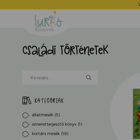
Lurkó
Könyvek
családi történetek
Kereső
mező,
kezdjen
el
KATEGÓRIÁK
írni...
állatmesék
(5)
ismeretterjesztő könyv
(1)
kortárs mesék
(19)