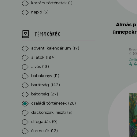
kortárs történetek
(1)
napló
(3)
Almás pi
ünnepekrő
TÉMAKÖRÖK
adventi kalendárium
(17)
4 
állatok
(184)
4 
alvás
(13)
babakönyv
(11)
barátság
(142)
bátorság
(27)
családi történetek
(26)
dackorszak, hiszti
(3)
elfogadás
(9)
én-mesék
(12)