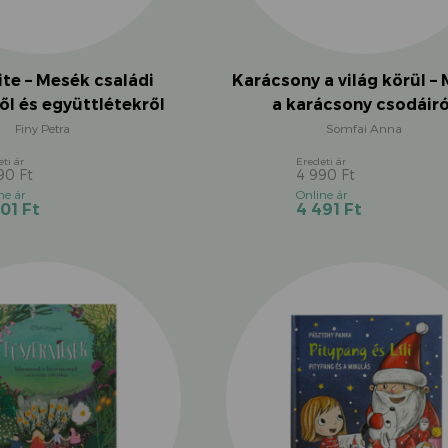
te – Mesék családi
Karácsony a világ körül –
l és együttlétekről
a karácsony csodáiró
Finy Petra
Somfai Anna
890
Ft
4 990
Ft
Original
Original
Current
Current
401
Ft
4 491
Ft
price
price
price
price
was:
was:
is:
is:
4
4
4
4
890 Ft.
990 Ft.
401 Ft.
491 Ft.