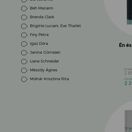
korosztályos kedvencek
(163)
Beh Mariann
kukucs könyvek
(19)
Brenda Clark
már tudok olvasni
(14)
Brigitte Luciani, Eve Tharlet
nyuszi
(36)
Finy Petra
ölbéli játékok, mondókák
(9)
Igaz Dóra
Én és
orvos, kórház
(8)
Janina Görrissen
ősz
(20)
Liane Schneider
óvodás leszek
(12)
Mészöly Ágnes
2 
szeretet
(57)
Molnár Krisztina Rita
2 
színek
(1)
Paola Peretti
szorongásoldás
(8)
Pásztohy Panka
születésnap
(16)
Paulette Bourgeois
táplálkozás
(4)
Quentin Gréban
tavasz
(37)
Shona Innes
testvérkapcsolat
(16)
Somfai Anna