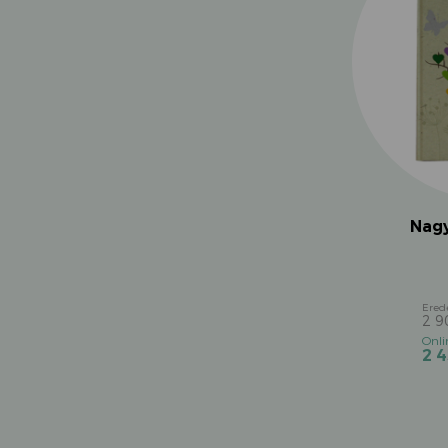
Nag
2 
2 