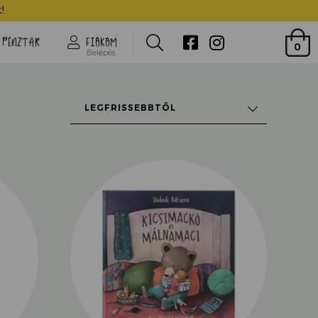
!
Search
PÉNZTÁR
FIÓKOM
0
Belépés