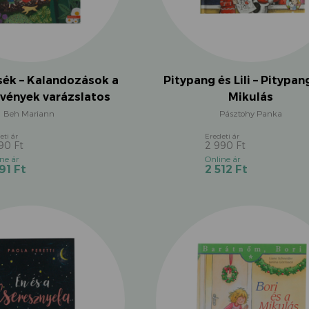
ék – Kalandozások a
Pitypang és Lili – Pitypan
vények varázslatos
Mikulás
világában
Beh Mariann
Pásztohy Panka
990
Ft
2 990
Ft
Original
Original
Current
Current
591
Ft
2 512
Ft
price
price
price
price
was:
was:
is:
is:
3
2
3
2
990 Ft.
990 Ft.
591 Ft.
512 Ft.