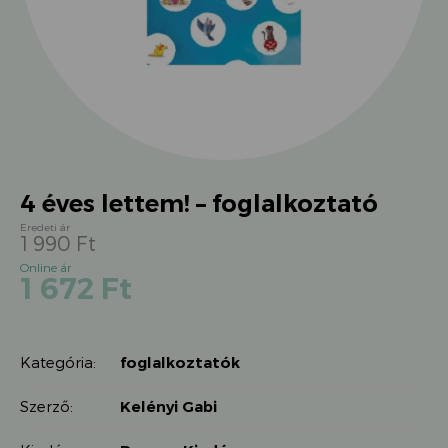
4 éves lettem! – foglalkoztató
1 990
Ft
Original
Current
1 672
Ft
price
price
was:
is:
1
1
990 Ft.
Kategória:
foglalkoztatók
672 Ft.
Szerző:
Kelényi Gabi