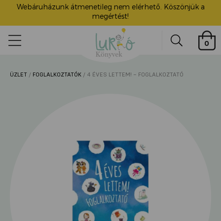
Webáruházunk átmenetileg nem elérhető. Köszönjük a
megértést!
Lurkó
0
Könyvek
Search
ÜZLET
/
FOGLALKOZTATÓK
/ 4 ÉVES LETTEM! – FOGLALKOZTATÓ
ü
itása