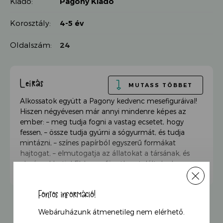
Kiadó:
Pagony Kiadó
Korosztály:
4-5 év
Oldalszám:
24
Leírás
MUTASS TÖBBET
Alkossatok együtt a Pagony kedvenc mesefiguráival!
Hiszen négyévesen már annyi mindenre képes az
ember: – meg tudja fogni a vastag ecsetet, hogy
fessen, – össze tudja gyúrni a sógyurmát, és tudja
mintázni, – színes papírból egyszerű formákat
hajtogat, – elmutogatja az állatokat a társának, és
elszámol hatig! Ebben a füzetben találtok olyan
feladatokat, ahol a gyerekek tudnak alkotni, és
olyanokat, amelyekkel játszani tudtok, miután együtt
Fontos információ!
elkészítettétek őket! Amire szükséged lehet: olló –
ragasztó – vízfesték – vastag ecset – só – liszt
Webáruházunk átmenetileg nem elérhető.
magocskák – gémkapocs – maradék fonal – gyöngy