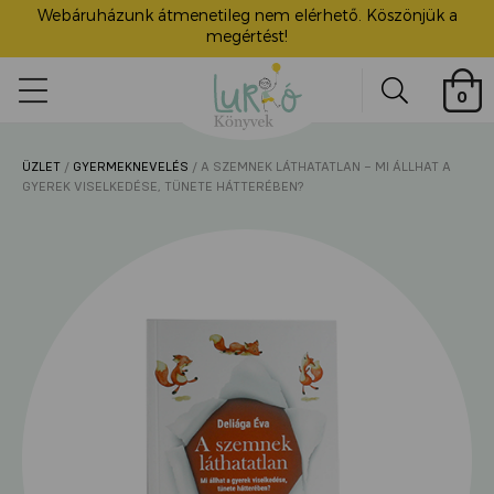
Webáruházunk átmenetileg nem elérhető. Köszönjük a
megértést!
Lurkó
0
Könyvek
Search
ÜZLET
/
GYERMEKNEVELÉS
/ A SZEMNEK LÁTHATATLAN – MI ÁLLHAT A
ü
GYEREK VISELKEDÉSE, TÜNETE HÁTTERÉBEN?
itása