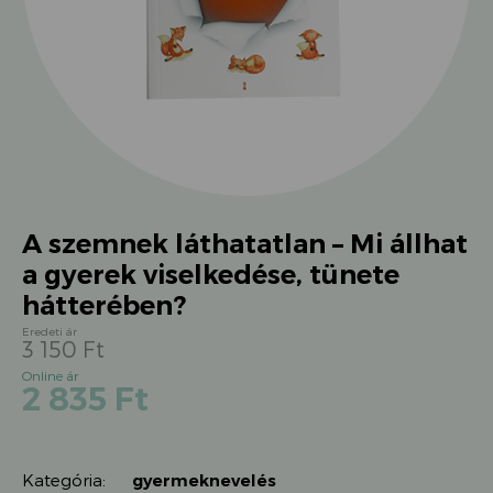
A szemnek láthatatlan – Mi állhat
a gyerek viselkedése, tünete
hátterében?
3 150
Ft
Original
Current
2 835
Ft
price
price
was:
is:
3
2
150 Ft.
Kategória:
gyermeknevelés
835 Ft.