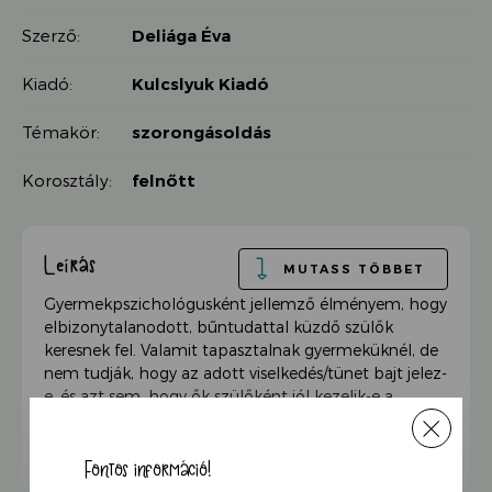
Szerző:
Deliága Éva
Kiadó:
Kulcslyuk Kiadó
Témakör:
szorongásoldás
Korosztály:
felnőtt
Leírás
MUTASS TÖBBET
Gyermekpszichológusként jellemző élményem, hogy
elbizonytalanodott, bűntudattal küzdő szülők
keresnek fel. Valamit tapasztalnak gyermeküknél, de
nem tudják, hogy az adott viselkedés/tünet bajt jelez-
e, és azt sem, hogy ők szülőként jól kezelik-e a
felmerülő helyzeteket, vagy mit kellene inkább
tenniük. Ilyenkor még nem sejtik, hogy a legtöbben
átlagos jelenségekről, életkori sajátosságokról
Fontos információ!
számolnak be, és elfogadható vagy annál jobb szülői