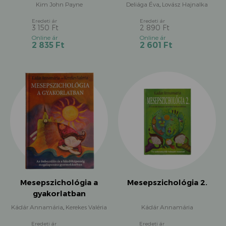
nyugodtabb,
Kim John Payne
Deliága Éva
,
Lovász Hajnalka
boldogabb,
magabiztosabb
3 150
Ft
2 890
Ft
gyerekeket?
Original
Original
Current
Current
2 835
Ft
2 601
Ft
price
price
price
price
was:
was:
is:
is:
3
2
2
2
150 Ft.
890 Ft.
835 Ft.
601 Ft.
Mesepszichológia a
Mesepszichológia 2.
gyakorlatban
Kádár Annamária
,
Kerekes Valéria
Kádár Annamária