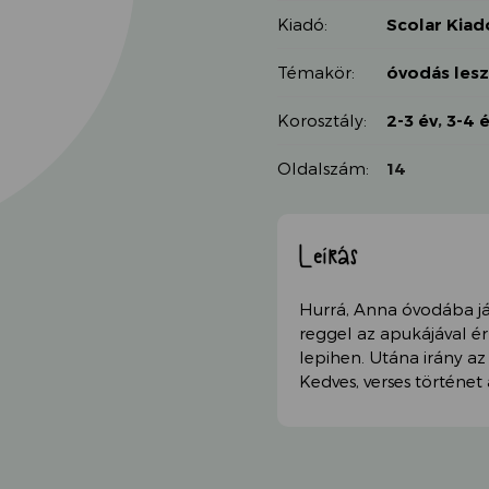
Kiadó:
Scolar Kiad
Témakör:
óvodás les
Korosztály:
2-3 év
,
3-4 
Oldalszám:
14
Leírás
Hurrá, Anna óvodába já
reggel az apukájával érke
lepihen. Utána irány az 
Kedves, verses történet 