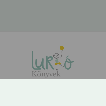
ÁSZF
Adatvédelem
Kapcsolat
Rólunk
GYIK