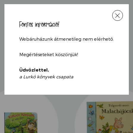
Fontos információ!
KAPCSOLÓDÓ
Webáruházunk átmenetileg nem elérhető.
TERMÉKEK
Megértéseteket köszönjük!
Üdvözlettel,
a Lurkó könyvek csapata