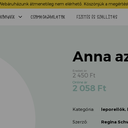
Webáruházunk átmenetileg nem elérhető. Köszönjük a megértést
Menü
KÖNYVEK
CSOMAGAJÁNLATOK
FIZETÉS ÉS SZÁLLÍTÁS
lenyitása
Anna az
2 450
Ft
Original
Current
2 058
Ft
price
price
was:
is:
2
2
450 Ft.
Kategória:
leporellók,
058 Ft.
Szerző:
Regina Sch