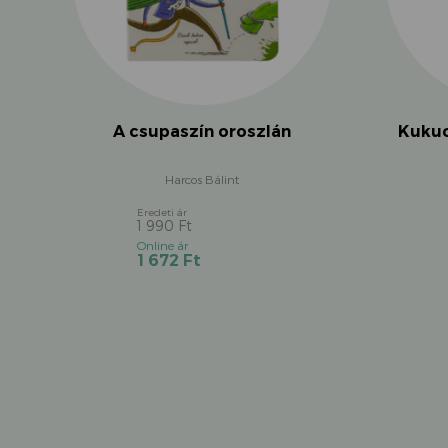
A csupaszín oroszlán
Kukuc
Harcos Bálint
1 990
Ft
Original
Current
1 672
Ft
price
price
was:
is:
1
1
990 Ft.
672 Ft.