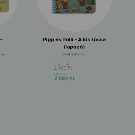
Pipp és Polli – A kis tócsa
–
(lapozó)
Axel Scheffler
fler
2 490
Ft
Original
Current
2 092
Ft
price
price
was:
is:
2
2
490 Ft.
092 Ft.