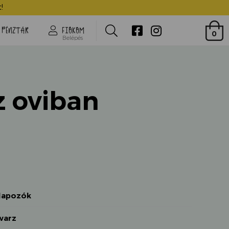
Anna az oviban
!
Search
PÉNZTÁR
FIÓKOM
0
Belépés
 oviban
 lapozók
warz