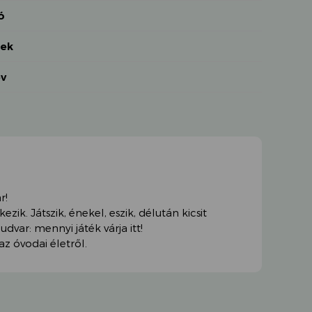
ó
zek
év
r!
zik. Játszik, énekel, eszik, délután kicsit
udvar: mennyi játék várja itt!
az óvodai életről.