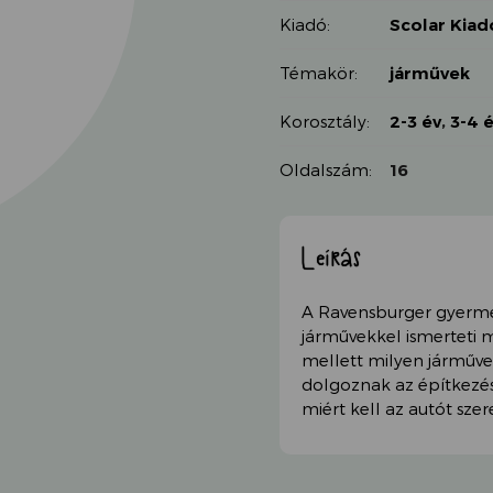
Kiadó:
Scolar Kiad
Témakör:
járművek
Korosztály:
2-3 év
,
3-4 
Oldalszám:
16
Leírás
A Ravensburger gyerm
járművekkel ismerteti 
mellett milyen járműv
dolgoznak az építkezése
miért kell az autót szer