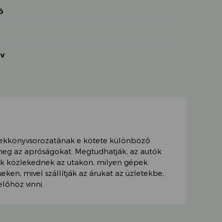
ó
év
ekkönyvsorozatának e kötete különböző
meg az apróságokat. Megtudhatják, az autók
ek közlekednek az utakon, milyen gépek
ken, mivel szállítják az árukat az üzletekbe,
előhöz vinni.