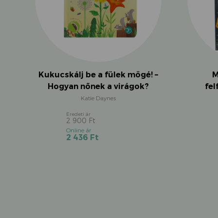
Kukucskálj be a fülek mögé! –
M
Hogyan nőnek a virágok?
fel
Katie Daynes
2 900
Ft
Original
Current
2 436
Ft
price
price
was:
is:
2
2
900 Ft.
436 Ft.