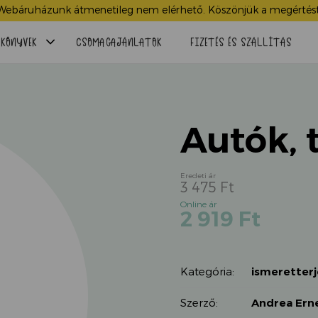
Webáruházunk átmenetileg nem elérhető. Köszönjük a megértést
Menü
KÖNYVEK
CSOMAGAJÁNLATOK
FIZETÉS ÉS SZÁLLÍTÁS
lenyitása
Autók, 
3 475
Ft
Original
Current
2 919
Ft
price
price
was:
is:
3
2
475 Ft.
Kategória:
ismeretterj
919 Ft.
Szerző:
Andrea Ern