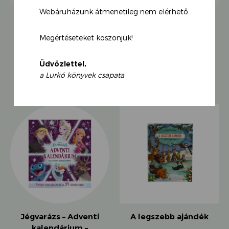
recepteket gyűjtött össze, amelyeket nemcsak
otthon, hanem útközben, házon kívül is szívesen
Webáruházunk átmenetileg nem elérhető.
fogyaszt az egész család. A kötetben csupa könnyen
elkészíthető, praktikus finomság és ízletes ennivaló
Megértéseteket köszönjük!
kap helyet, amelyek könnyen elérhető
alapanyagokból készülnek. A szerző a klasszikus
Üdvözlettel,
reggeli, ebéd, vacsora témakör mellett külön
KAPCSOLÓDÓ TERMÉKEK
a Lurkó könyvek csapata
foglalkozik a kirándulásokra vagy akár nagyobb
családi összejövetelekre készíthető ételekkel. A
könyvben előre összekészített „uzsonnásdobozok” is
helyet kapnak, ha már végképp kifogytunk az
ötletekből, vagy csak egy kis változatosságot
csempésznénk a gyerekek uzsonnájába.
95 friss, modern recept, amelyek közül mindenki talál
kedvére valót, kicsiktől a nagyokig egyaránt.
Jégvarázs – Adventi
A legszebb ajándék
kalendárium –