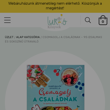
Webáruházunk átmenetileg nem elérhető. Köszönjük a
megértést!
Lurkó
0
Könyvek
Search
ÜZLET
/
ALAP KATEGÓRIA
/ CSOMAGOLJ A CSALÁDNAK – 95 IZGALMAS
ü
ÉS SOKSZÍNŰ ÚTRAVALÓ
itása