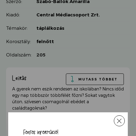
Szerző:
Szabó-Ballók Amarilla
Kiadó:
Central Médiacsoport Zrt.
Témakör:
táplálkozás
Korosztály:
felnőtt
Oldalszám:
205
Leírás
MUTASS TÖBBET
A gyerek nem eszik rendesen az iskolában? Nincs időd
egy nap többször többfélét főzni? Sokat vagytok
úton, szívesen csomagolnál ebédet a
családtagoknak?
Szabó-Ballók Amarilla a nagy sikerű Baba-mama
együtt eszik folytatásában ezúttal olyan ételeket és
Fontos információ!