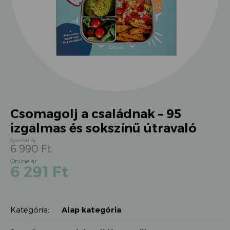
Csomagolj a családnak – 95
izgalmas és sokszínű útravaló
6 990
Ft
Original
Current
6 291
Ft
price
price
was:
is:
6
6
990 Ft.
Kategória:
Alap kategória
291 Ft.