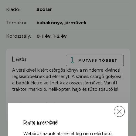
Kiadó:
Scolar
Témakör:
babakönyv
,
járművek
Korosztály:
0-1 év
,
1-2 év
Leírás
MUTASS TÖBBET
A versikével kísért csörgős könyv a mindenre kíváncsi
legkisebbeknek ad élményt. A színes, csörgő golyóval
a babák életre kelthetik az összes járművet. Van itt
traktor, markoló, helikopter, hajó és tűzoltóautó is!
6 hópapos kortól ajánljuk.
Reméli a sofőr, hogy fog a fék,
Fontos információ!
Utánfutót húz, gurul a kerék.
Webáruházunk átmenetileg nem elérhető.