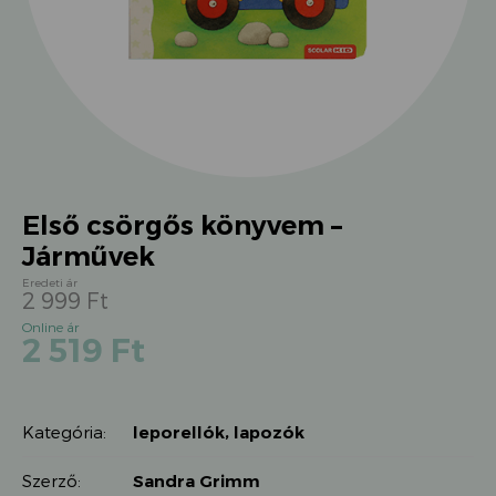
Első csörgős könyvem –
Járművek
2 999
Ft
Original
Current
2 519
Ft
price
price
was:
is:
2
2
999 Ft.
Kategória:
leporellók, lapozók
519 Ft.
Szerző:
Sandra Grimm