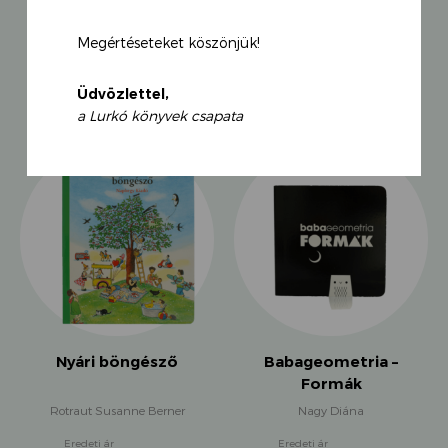
Zúg a helikopter propellere,
talán másik útvonal kellene.
Megértéseteket köszönjük!
KAPCSOLÓDÓ TERMÉKEK
Szirénáznak a tűzoltók – hangos a nénó -,
Üdvözlettel,
egyikük a fecskendőt fogja, neve Zénó.
a Lurkó könyvek csapata
Nyári böngésző
Babageometria –
Formák
Rotraut Susanne Berner
Nagy Diána