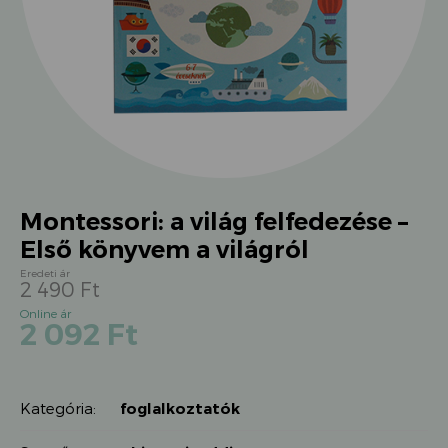
Montessori: a világ felfedezése –
Első könyvem a világról
2 490
Ft
Original
Current
2 092
Ft
price
price
was:
is:
2
2
490 Ft.
Kategória:
foglalkoztatók
092 Ft.