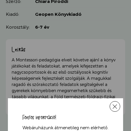
Szerző:
Chiara Piroddi
Kiadó:
Geopen Könyvkiadó
Korosztály:
6-7 év
Leírás
A Montessori-pedagógia elveit követve ajánl a könyv
játékokat és feladatokat, amelyek kifejezetten a
nagycsoportosok és az első osztályosok kognitív
képességeinek fejlesztését szolgálják. A magukkal
ragadó és szórakoztató feladatok segítségével a
gyerekek könnyebben megismerhetik szűkebb és
tágabb világunkat, a Föld természeti-földrajzi-fizikai
jellemzőit, a környezetvédelem fontosságát.
Fontos információ!
Webáruházunk átmenetileg nem elérhető.