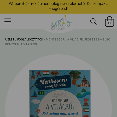
Webáruházunk átmenetileg nem elérhető. Köszönjük a
megértést!
Lurkó
0
Könyvek
Search
ÜZLET
/
FOGLALKOZTATÓK
/ MONTESSORI: A VILÁG FELFEDEZÉSE – ELSŐ
ü
KÖNYVEM A VILÁGRÓL
itása