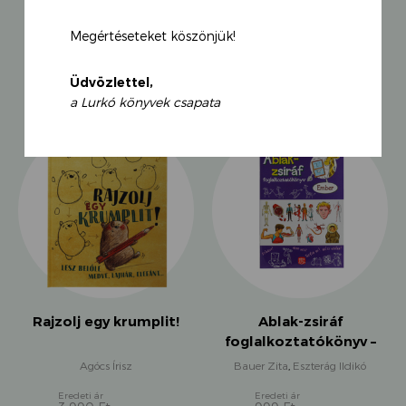
Megértéseteket köszönjük!
KAPCSOLÓDÓ TERMÉKEK
Üdvözlettel,
a Lurkó könyvek csapata
Rajzolj egy krumplit!
Ablak-zsiráf
foglalkoztatókönyv –
Ember
Agócs Írisz
Bauer Zita
,
Eszterág Ildikó