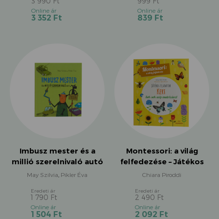
3 990
Ft
999
Ft
Original
Original
Current
Current
3 352
Ft
839
Ft
price
price
price
price
was:
was:
is:
is:
3
999 Ft.
3
839 Ft.
990 Ft.
352 Ft.
Imbusz mester és a
Montessori: a világ
millió szerelnivaló autó
felfedezése – Játékos
– Játssz és alkoss!
feladatok: Kert
May Szilvia
,
Pikler Éva
Chiara Piroddi
1 790
Ft
2 490
Ft
Original
Original
Current
Current
1 504
Ft
2 092
Ft
price
price