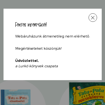
Shona Innes pszicholó
megbirkózni az élet ol
is nehezen emészthetők
rajzokat készít hozzájuk
Fontos információ!
Webáruházunk átmenetileg nem elérhető.
KAPCSOLÓDÓ
TERMÉKEK
Megértéseteket köszönjük!
Üdvözlettel,
a Lurkó könyvek csapata