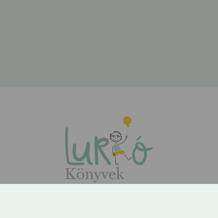
ÁSZF
Adatvédelem
Kapcsolat
Rólunk
GYIK