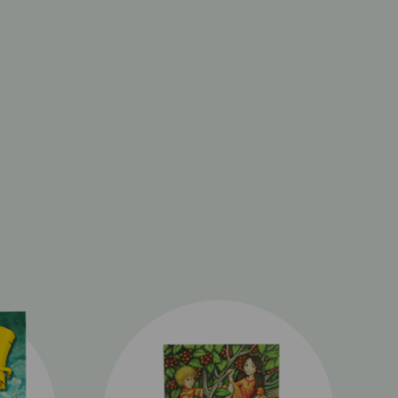
gus könyvei segítenek a gyerekeknek
yan kérdéseivel, amelyek néha még felnőttként
. Agócs Írisz pedig csodálatosan érzékeny
 – ez az Ölelj meg! sorozat.