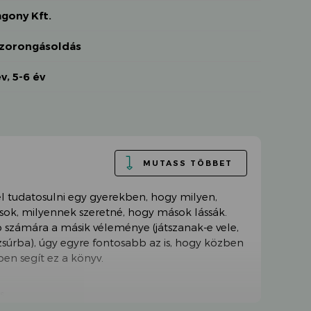
gony Kft.
zorongásoldás
év
,
5-6 év
MUTASS TÖBBET
l tudatosulni egy gyerekben, hogy milyen,
sok, milyennek szeretné, hogy mások lássák.
számára a másik véleménye (játszanak-e vele,
 zsúrba), úgy egyre fontosabb az is, hogy közben
n segít ez a könyv.
s