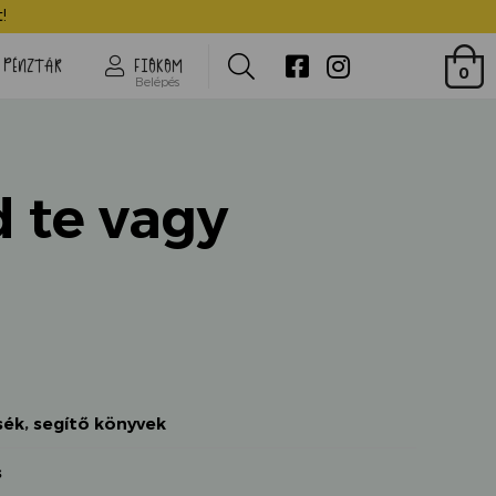
Ez mind te vagy
!
Search
PÉNZTÁR
FIÓKOM
0
Belépés
 te vagy
sék
,
segítő könyvek
s