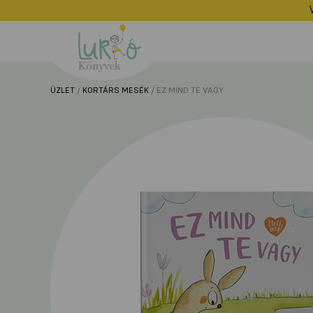
Lurkó
Könyvek
ÜZLET
/
KORTÁRS MESÉK
/ EZ MIND TE VAGY