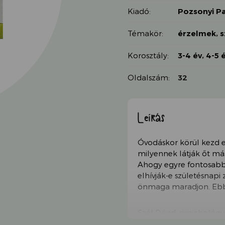
Kiadó:
Pozsonyi Pa
Témakör:
érzelmek
,
s
Korosztály:
3-4 év
,
4-5 
Oldalszám:
32
Leírás
Óvodáskor körül kezd e
milyennek látják őt má
Ahogy egyre fontosabb 
elhívják-e születésnapi
önmaga maradjon. Ebbe
Szél Dávid, pszichológu