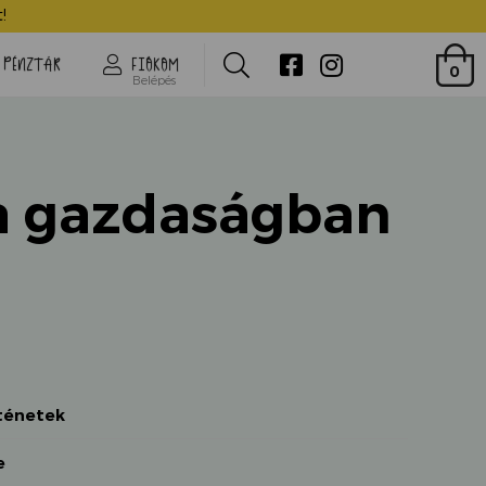
Gépek a gazdaságban
!
Search
PÉNZTÁR
FIÓKOM
0
Belépés
a gazdaságban
rténetek
e