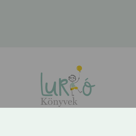
ÁSZF
Adatvédelem
Kapcsolat
Rólunk
GYIK