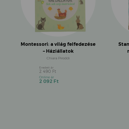
Montessori: a világ felfedezése
Stan
– Háziállatok
Chiara Piroddi
2 490
Ft
Original
Current
2 092
Ft
price
price
was:
is:
2
2
490 Ft.
092 Ft.