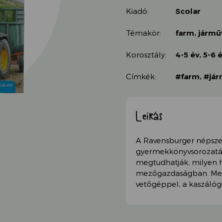
Kiadó:
Scolar
Témakör:
farm
,
jármű
Korosztály:
4-5 év
,
5-6 
Címkék:
#farm
,
#já
Leírás
A Ravensburger népsze
gyermekkönyvsorozatána
megtudhatják, milyen
mezőgazdaságban. Megi
vetőgéppel, a kaszálóg