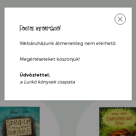
Fontos információ!
KAPCSOLÓDÓ
Webáruházunk átmenetileg nem elérhető.
TERMÉKEK
Megértéseteket köszönjük!
Üdvözlettel,
a Lurkó könyvek csapata