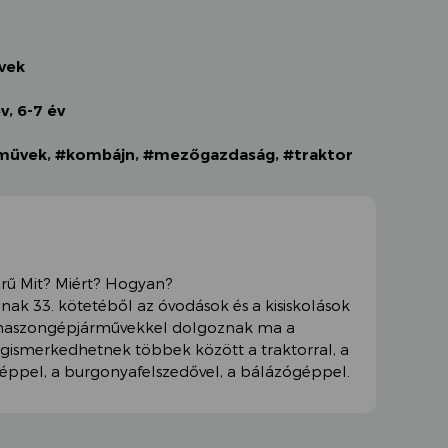
vek
év
,
6-7 év
rművek
,
#kombájn
,
#mezőgazdaság
,
#traktor
rű Mit? Miért? Hogyan?
k 33. kötetéből az óvodások és a kisiskolások
 haszongépjárművekkel dolgoznak ma a
smerkedhetnek többek között a traktorral, a
éppel, a burgonyafelszedővel, a bálázógéppel.