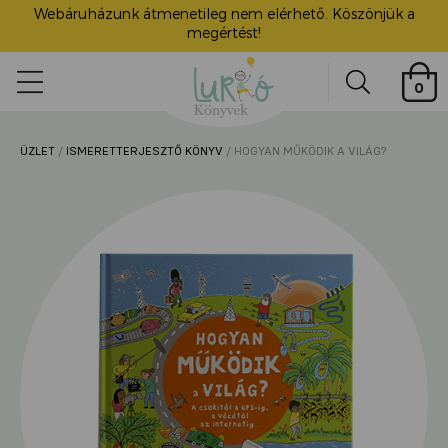
Webáruházunk átmenetileg nem elérhető. Köszönjük a
megértést!
Lurkó
0
Könyvek
Search
ÜZLET
/
ISMERETTERJESZTŐ KÖNYV
/ HOGYAN MŰKÖDIK A VILÁG?
ü
itása