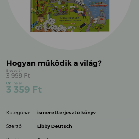
Hogyan működik a világ?
3 999
Ft
Original
Current
3 359
Ft
price
price
was:
is:
3
3
999 Ft.
Kategória:
ismeretterjesztő könyv
359 Ft.
Szerző:
Libby Deutsch