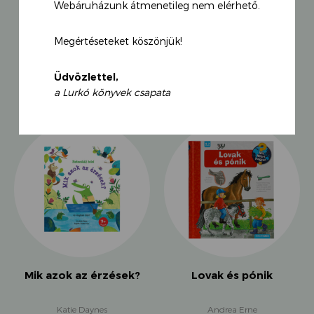
Webáruházunk átmenetileg nem elérhető.
Megértéseteket köszönjük!
KAPCSOLÓDÓ TERMÉKEK
Üdvözlettel,
a Lurkó könyvek csapata
Mik azok az érzések?
Lovak és pónik
Katie Daynes
Andrea Erne