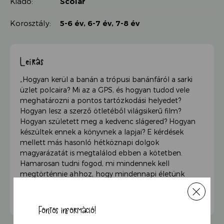
Kiadó:
Scolar
Korosztály:
5-6 év
,
6-7 év
,
7-8 év
Leírás
„Hogyan kerül a banán a trópusi banánfáról a sarki
üzlet polcaira? Mi az a GPS, és hogyan tudod vele
meghatározni a pontos tartózkodási helyedet?
Hogyan lesz a szerző ötletéből világsikerű film?
Hogyan született meg a kedvenc slágered? Hogyan
készültek ennek a könyvnek a lapjai? E kérdések
mellett más hasonló hétköznapi dolgok
magyarázatát is megtalálod ebben a kötetben.
Hamarosan tudni fogod, mi mindennek kell
megtörténnie ahhoz, hogy mindennapi életünk
zökkenőmentes legyen, és betekintést nyerhetsz a
világ működésének titkaiba.”
Fontos információ!