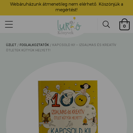
Webáruházunk átmenetileg nem elérhető. Köszönjük a
megértést!
Lurkó
0
Könyvek
Search
ÜZLET
/
FOGLALKOZTATÓK
/ KAPCSOLD KI! – IZGALMAS ÉS KREATÍV
ü
ÖTLETEK KÜTYÜK HELYETT!
itása