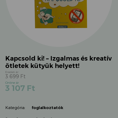
Kapcsold ki! – Izgalmas és kreatív
ötletek kütyük helyett!
3 699
Ft
Original
Current
3 107
Ft
price
price
was:
is:
3
3
699 Ft.
Kategória:
foglalkoztatók
107 Ft.