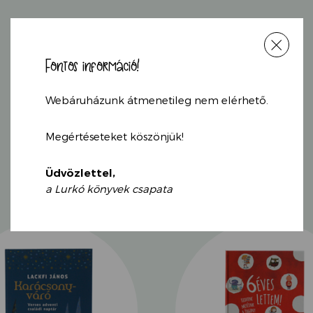
foglalkozásokról és a 
felbukkan.
Fontos információ!
KAPCSOLÓDÓ
Webáruházunk átmenetileg nem elérhető.
TERMÉKEK
Megértéseteket köszönjük!
Üdvözlettel,
a Lurkó könyvek csapata