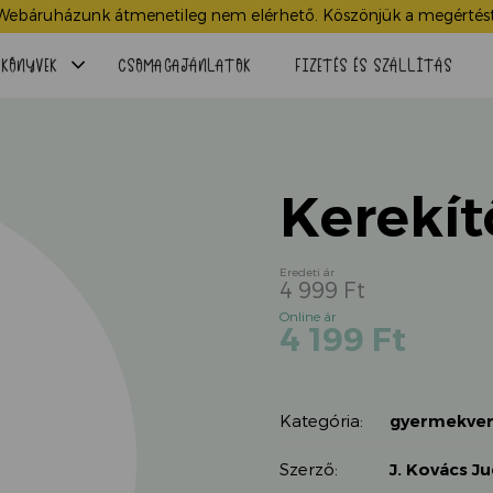
Webáruházunk átmenetileg nem elérhető. Köszönjük a megértést
Menü
KÖNYVEK
CSOMAGAJÁNLATOK
FIZETÉS ÉS SZÁLLÍTÁS
lenyitása
Kerekít
4 999
Ft
Original
Current
4 199
Ft
price
price
was:
is:
4
4
999 Ft.
Kategória:
gyermekver
199 Ft.
Szerző:
J. Kovács Ju