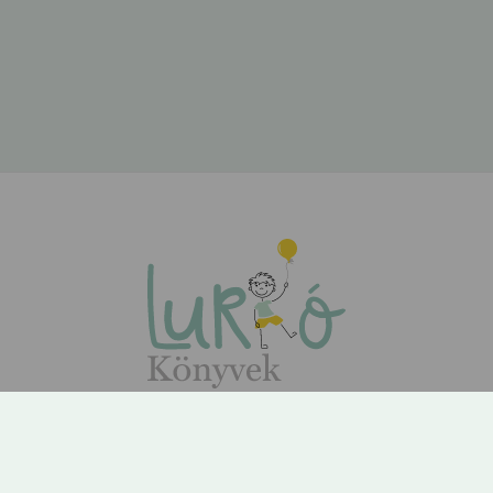
ÁSZF
Adatvédelem
Kapcsolat
Rólunk
GYIK