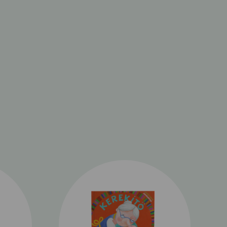
könyvcsaládból már jól ismert Kerekítő manó is