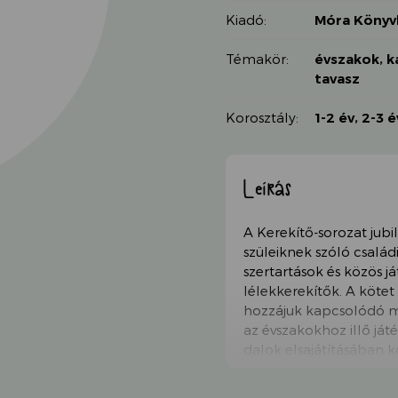
Kiadó:
Móra Könyvk
Témakör:
évszakok
,
k
tavasz
Korosztály:
1-2 év
,
2-3 é
Leírás
A Kerekítő-sorozat jub
szüleiknek szóló csalá
szertartások és közös
lélekkerekítők. A kötet
hozzájuk kapcsolódó mo
az évszakokhoz illő játé
dalok elsajátításában k
akik a családi oldalak 
tehetik ezt a sokszínű 