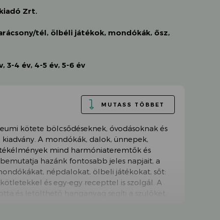
iadó Zrt.
arácsony/tél
,
ölbéli játékok, mondókák
,
ősz
,
v
,
3-4 év
,
4-5 év
,
5-6 év
MUTASS TÖBBET
ileumi kötete bölcsődéseknek, óvodásoknak és
di kiadvány. A mondókák, dalok, ünnepek,
 játékélmények mind harmóniateremtők és
 bemutatja hazánk fontosabb jeles napjait, a
ndókákat, népdalokat, ölbeli játékokat, sőt:
kötletekkel és egy-egy recepttel is szolgál. A
otta és letölthető hanganyag segíti a szülőket,
és a hónapsoroló kitöltésével személyessé
kiadványt. A gyerekek örömére a Kerekítő