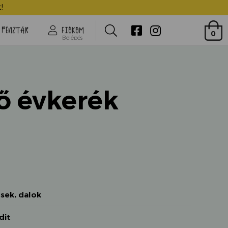
Kerekítő évkerék
!
Search
PÉNZTÁR
FIÓKOM
0
Belépés
ő évkerék
sek, dalok
dit