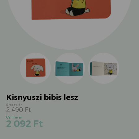
Kisnyuszi bibis lesz
2 490
Ft
Original
Current
2 092
Ft
price
price
was:
is:
2