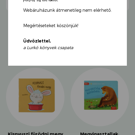
Webáruházunk átmenetileg nem elérhető.
Megértéseteket köszönjük!
Üdvözlettel,
KAPCSOLÓDÓ TERMÉKEK
a Lurkó könyvek csapata
Kisnyuszi fürödni megy
Megvigasztallak,