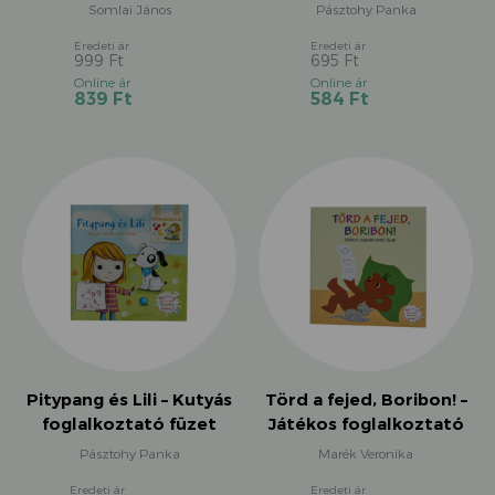
Állatok
Somlai János
Pásztohy Panka
999
Ft
695
Ft
Original
Original
Current
Current
839
Ft
584
Ft
price
price
price
price
was:
was:
is:
is:
999 Ft.
695 Ft.
839 Ft.
584 Ft.
Pitypang és Lili – Kutyás
Törd a fejed, Boribon! –
foglalkoztató füzet
Játékos foglalkoztató
füzet
Pásztohy Panka
Marék Veronika