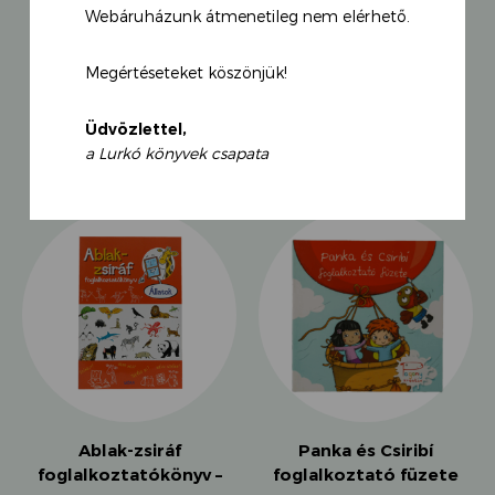
Webáruházunk átmenetileg nem elérhető.
Megértéseteket köszönjük!
KAPCSOLÓDÓ TERMÉKEK
Üdvözlettel,
a Lurkó könyvek csapata
Ablak-zsiráf
Panka és Csiribí
foglalkoztatókönyv –
foglalkoztató füzete