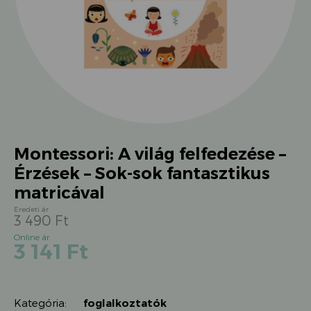
Montessori: A világ felfedezése –
Érzések – Sok-sok fantasztikus
matricával
3 490
Ft
Original
Current
3 141
Ft
price
price
was:
is:
3
3
490 Ft.
Kategória:
foglalkoztatók
141 Ft.