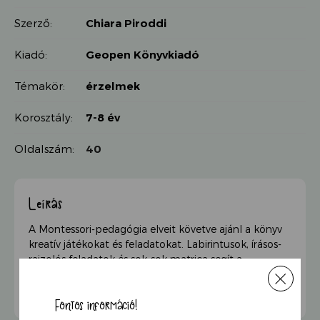
Szerző:
Chiara Piroddi
Kiadó:
Geopen Könyvkiadó
Témakör:
érzelmek
Korosztály:
7-8 év
Oldalszám:
40
Leírás
A Montessori-pedagógia elveit követve ajánl a könyv
kreatív játékokat és feladatokat. Labirintusok, írásos-
rajzolós feladatok és sok-sok matrica segít a
gyerekeknek érzelmeik felismerésében és
megértésében, miközben még jól is szórakozhatnak.
Fontos információ!