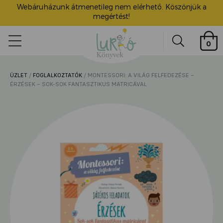
Webáruházunk átmenetileg nem elérhető. Köszönjük a
megértést!
Lurkó
0
Könyvek
Search
ÜZLET
/
FOGLALKOZTATÓK
/ MONTESSORI: A VILÁG FELFEDEZÉSE –
ü
ÉRZÉSEK – SOK-SOK FANTASZTIKUS MATRICÁVAL
itása