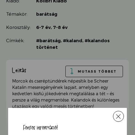
Kiadó:
Kolibri Kiadó
Témakör:
barátság
Korosztály:
6-7 év
,
7-8 év
Címkék:
#barátság
,
#kaland
,
#kalandos
történet
Leírás
MUTASS TÖBBET
Morcok és cseréptündérek népesítik be Scheer
Katalin meseregényének lapjait, amelyben egy
kedvetlen kisfiú jókedvének megtalálása a tét – és
persze a világ megmentése. Kalandok és különleges
utazások egy valódi mesés történetben!
„Előfordult már veled, hogy bal lábbal keltél fel, és
Fontos információ!
úgy érezted, nincs kedved az égvilágon semmihez?
Hogy még a ragyogó napsütés, a szomszéd cica