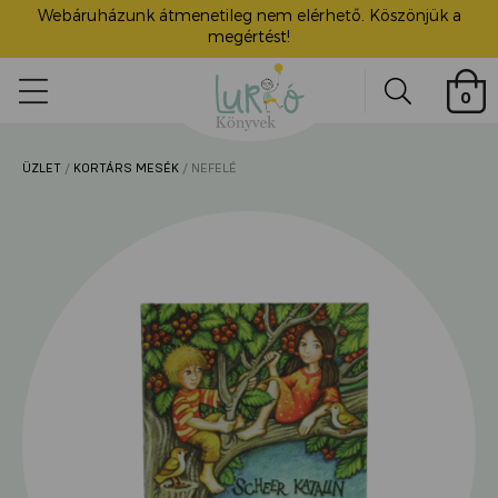
Webáruházunk átmenetileg nem elérhető. Köszönjük a
megértést!
Lurkó
0
Könyvek
Search
ÜZLET
/
KORTÁRS MESÉK
/ NEFELÉ
ü
itása