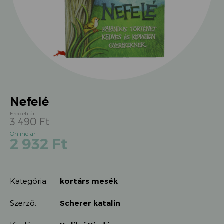
Nefelé
3 490
Ft
Original
Current
2 932
Ft
price
price
was:
is:
3
2
490 Ft.
Kategória:
kortárs mesék
932 Ft.
Szerző:
Scherer katalin