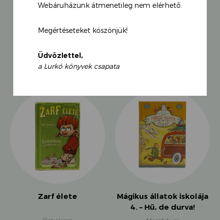
Webáruházunk átmenetileg nem elérhető.
törleszkedése, vagy a kakaós palacsinta sem tudott
jobb kedvre deríteni? Lefogadom nem is sejted, hogy
cseréptündérek és morcok elkeseredett küzdelme áll
Megértéseteket köszönjük!
mindennek a hátterében…”
KAPCSOLÓDÓ TERMÉKEK
Üdvözlettel,
a Lurkó könyvek csapata
Zarf élete
Mágikus állatok iskolája
4. – Hű, de durva!