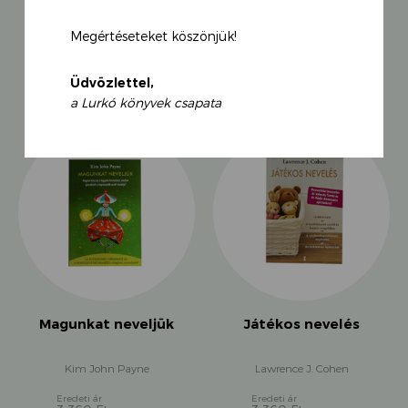
értékvilágára alapozottan válaszolunk. Testi-lelki-
kapcsolati egyensúly, etikus-humánus viselkedés,
Megértéseteket köszönjük!
kulturált kommunikáció, pozitív viszonyulás és
KAPCSOLÓDÓ TERMÉKEK
életszeretet elérése alkotja gyermekeink
Üdvözlettel,
pszichofitnessének célkitűzéseit. Fontos a testi
edzettség, de a mentális erőkkel való kiegyenlítésre,
a Lurkó könyvek csapata
lelki edzettségre is szükség van.
A szülők és pedagógusok számára felkínált
gyakorlatcsoportok gyermekeink fejlődési, fejlettségi
szintjéhez, korosztályonkénti szükségleteihez
igazodnak. Részint mozgásos, részint mentális
irányvétellel hatolnak be a változásokat szervező
belső folyamatok világába, tanuláslélektani
törvényeket követve. Ezekkel a gyakorlatokkal
„beültethetjük” és megerősíthetjük az egészséget
erősítő és az életet boldogító képességeket.
A gyakorlatok együttlétet kívánnak, szülő és gyermek,
Magunkat neveljük
Játékos nevelés
pedagógus és növendék együttes élményhelyzetben
végezhetik őket. Mindazt, amit a gyermek tőlünk,
Kim John Payne
Lawrence J. Cohen
általunk ilyen módon is megtanul, továbbviheti, mint
kapott kincset.