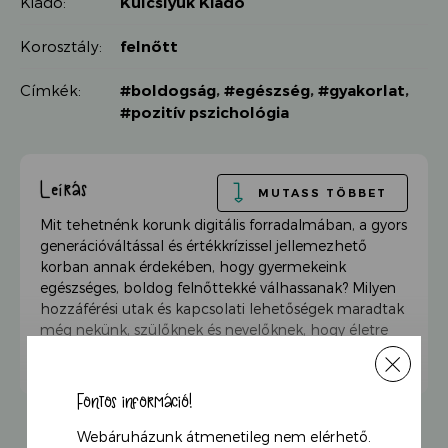
Kiadó:
Kulcslyuk Kiadó
Korosztály:
felnőtt
Címkék:
#boldogság
,
#egészség
,
#gyakorlat
,
#pozitív pszichológia
Leírás
MUTASS TÖBBET
Mit tehetnénk korunk digitális forradalmában, a gyors
generációváltással és értékkrízissel jellemezhető
korban annak érdekében, hogy gyermekeink
egészséges, boldog felnőttekké válhassanak? Milyen
hozzáférési utak és kapcsolati lehetőségek maradtak
még nekünk, szülőknek és nevelőknek, hogy életre
szóló értékeket és boldogító képességeket segítsünk
kibontakozni?
Ebben a könyvben a „mit tehetnénk?” kérdésére a
Fontos információ!
„hogyan tegyük?” szemszögéből,
gyakorlatközpontúan, a pozitív pszichológia
Webáruházunk átmenetileg nem elérhető.