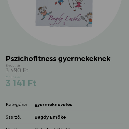
Pszichofitness gyermekeknek
3 490
Ft
Original
Current
3 141
Ft
price
price
was:
is:
3
3
490 Ft.
Kategória:
gyermeknevelés
141 Ft.
Szerző:
Bagdy Emőke