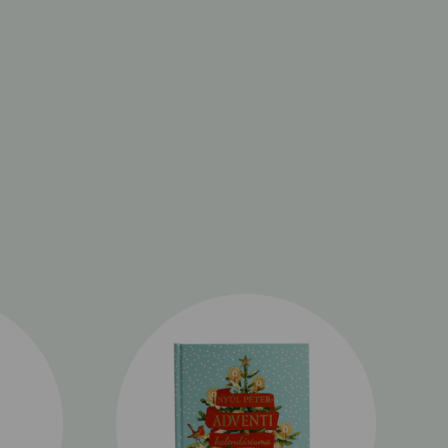
ek Pásztohy Panka elbűvölő
al elevenednek meg.