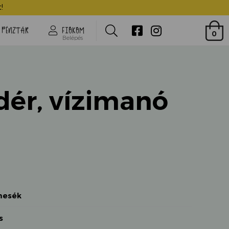
Vízitündér, vízimanó
!
Search
PÉNZTÁR
FIÓKOM
0
Belépés
dér, vízimanó
mesék
s