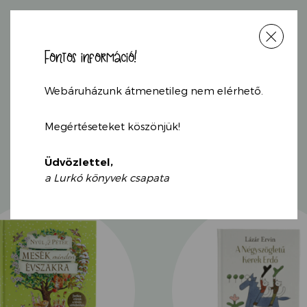
kedves történet
illusztrációi ált
Fontos információ!
KAPCSOLÓDÓ
Webáruházunk átmenetileg nem elérhető.
TERMÉKEK
Megértéseteket köszönjük!
Üdvözlettel,
a Lurkó könyvek csapata