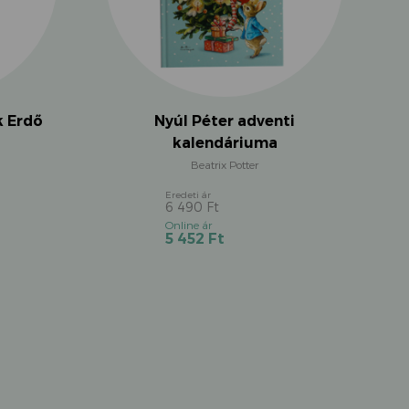
Nyúl Péter adventi
k Erdő
kalendáriuma
Beatrix Potter
6 490
Ft
Original
Current
5 452
Ft
price
price
was:
is:
6
5
490 Ft.
452 Ft.