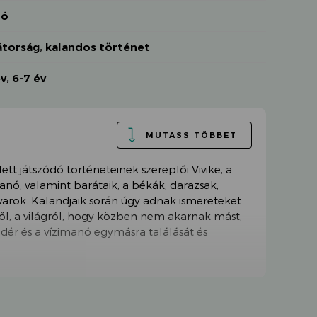
dó
átorság
,
kalandos történet
év
,
6-7 év
MUTASS TÖBBET
tt játszódó történeteinek szereplői Vivike, a
imanó, valamint barátaik, a békák, darazsak,
ovarok. Kalandjaik során úgy adnak ismereteket
ről, a világról, hogy közben nem akarnak mást,
ndér és a vízimanó egymásra találását és
ban való kiadása tisztelgés a
nek ez volt az utolsó könyve. A