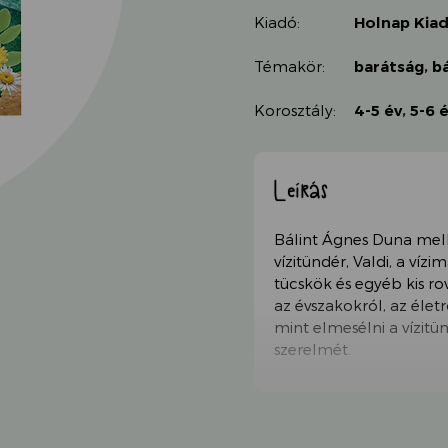
Kiadó:
Holnap Kia
Témakör:
barátság
,
b
Korosztály:
4-5 év
,
5-6 
Leírás
Bálint Ágnes Duna melle
vízitündér, Valdi, a víz
tücskök és egyéb kis r
az évszakokról, az élet
mint elmesélni a vízitü
szerelmét.
A kötet új formá
szerző előtt, aki