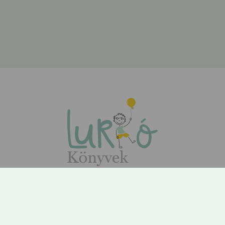
ÁSZF
Adatvédelem
Kapcsolat
Rólunk
GYIK