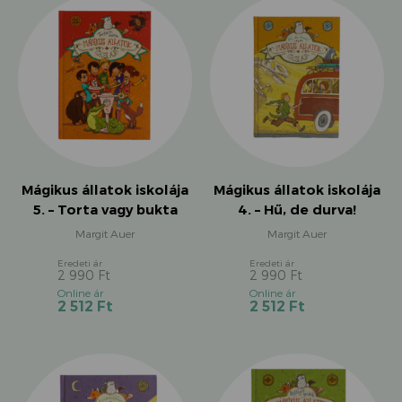
2
2
990 Ft.
990 Ft.
512 Ft.
512 Ft.
Mágikus állatok iskolája
Mágikus állatok iskolája
5. – Torta vagy bukta
4. – Hű, de durva!
Margit Auer
Margit Auer
2 990
Ft
2 990
Ft
Original
Original
Current
Current
2 512
Ft
2 512
Ft
price
price
price
price
was:
was:
is:
is:
2
2
2
2
990 Ft.
990 Ft.
512 Ft.
512 Ft.