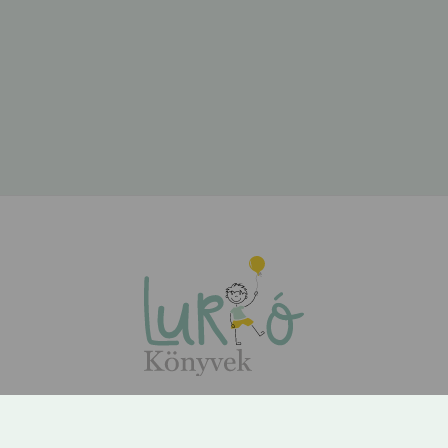
ÁSZF
Adatvédelem
Kapcsolat
Rólunk
GYIK