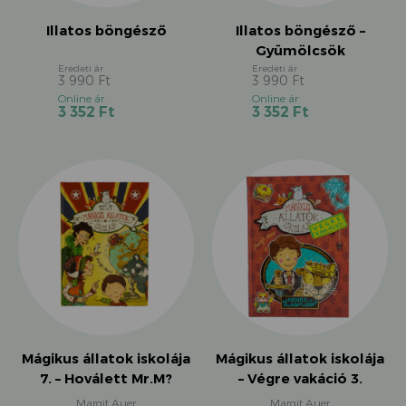
Illatos böngésző
Illatos böngésző –
Gyümölcsök
3 990
Ft
3 990
Ft
Original
Original
Current
Current
3 352
Ft
3 352
Ft
price
price
price
price
was:
was:
is:
is:
3
3
3
3
990 Ft.
990 Ft.
352 Ft.
352 Ft.
Mágikus állatok iskolája
Mágikus állatok iskolája
7. – Hoválett Mr.M?
– Végre vakáció 3.
Margit Auer
Margit Auer