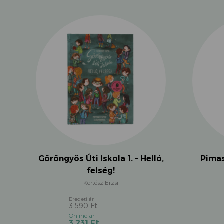
Göröngyös Úti Iskola 1. – Helló,
Pimas
felség!
Kertész Erzsi
3 590
Ft
Original
Current
3 231
Ft