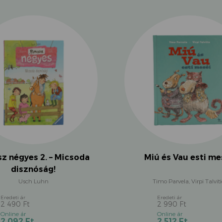
z négyes 2. – Micsoda
Miú és Vau esti me
disznóság!
Usch Luhn
Timo Parvela, Virpi Talviti
2 490
Ft
2 990
Ft
Original
Original
Current
Current
2 092
Ft
2 512
Ft