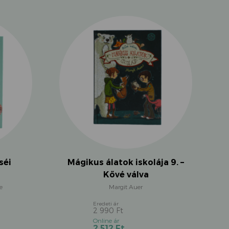
Mágikus álatok iskolája 9. –
séi
Kővé válva
Margit Auer
e
2 990
Ft
Original
Current
2 512
Ft