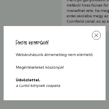
tréfáiról híres fiúnak f
maradhat vele, ha megj
erdei iskolába megy az
Cornfield csinál, ez az
Fontos információ!
Webáruházunk átmenetileg nem elérhető.
Megértéseteket köszönjük!
KAPCSOLÓDÓ
Üdvözlettel,
TERMÉKEK
a Lurkó könyvek csapata