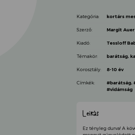
is:
2
2
990 Ft.
Kategória:
kortárs me
512 Ft.
Szerző:
Margit Auer
Kiadó:
Tessloff Ba
Témakör:
barátság
,
k
Korosztály:
8-10 év
Címkék:
#barátság
,
#vidámság
Leírás
Ez tényleg durva! A köv
mennyit gúnyolódott os