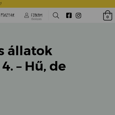
Mágikus állatok iskolája 4. - Hű, de durva!
!
Search
PÉNZTÁR
FIÓKOM
0
Belépés
 állatok
 4. – Hű, de