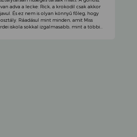
öl van adva a lecke: Rick, a krokodil csak akkor
avul. És ez nem is olyan könnyű főleg, hogy
 osztály. Ráadásul mint minden, amit Miss
 erdei iskola sokkal izgalmasabb, mint a többi…