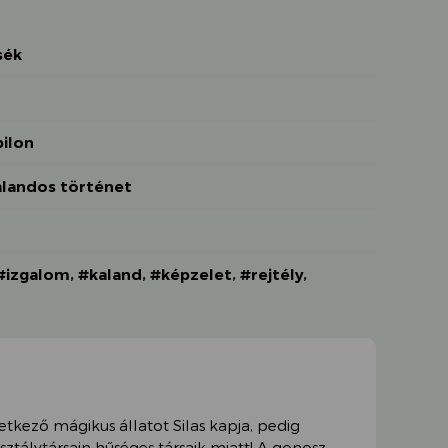
sék
bilon
alandos történet
#izgalom
,
#kaland
,
#képzelet
,
#rejtély
,
etkező mágikus állatot Silas kapja, pedig
ztálytársain hűséges társaik miatt! A gonosz