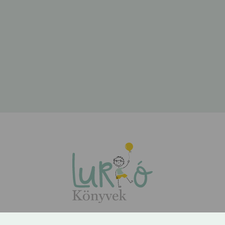
ÁSZF
Adatvédelem
Kapcsolat
Rólunk
GYIK