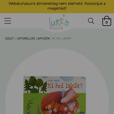
Webáruházunk átmenetileg nem elérhető. Köszönjük a
megértést!
Lurkó
0
Könyvek
Search
ÜZLET
/
LEPORELLÓK, LAPOZÓK
/ KI HOL LAKIK?
ü
itása