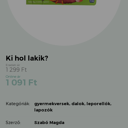
Ki hol lakik?
1 299
Ft
Original
Current
1 091
Ft
price
price
was:
is:
1
1
299 Ft.
Kategóriák:
gyermekversek, dalok
,
leporellók,
091 Ft.
lapozók
Szerző:
Szabó Magda