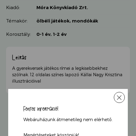
Kiadó:
Móra Könyvkiadó Zrt.
Témakör:
ölbéli játékok, mondókák
Korosztály:
0-1 év
,
1-2 év
Leírás
A gyerekversek játékos rímei a legkisebbekhez
szólnak. 12 oldalas színes lapozó Kállai Nagy Krisztina
illusztrációival
Fontos információ!
Webáruházunk átmenetileg nem elérhető.
KAPCSOLÓDÓ TERMÉKEK
Megértéseteket köszönjük!