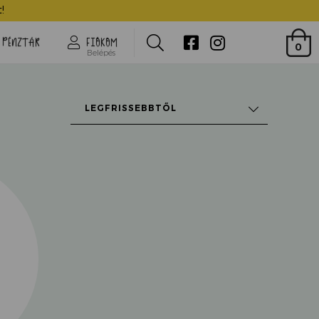
!
Search
PÉNZTÁR
FIÓKOM
0
Belépés