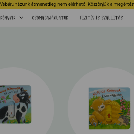
Webáruházunk átmenetileg nem elérhető. Köszönjük a megértést
Menü
KÖNYVEK
CSOMAGAJÁNLATOK
FIZETÉS ÉS SZÁLLÍTÁS
lenyitása