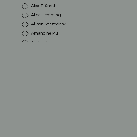
Alex T. Smith
Alice Hemming
Allison Szczecinski
Amandine Piu
Andrea Erne
Andrea Schütze
Andrea Weller-Essers
Andreas H. Schmachtl
Andreas Steinhöfel
Anette Amrhein
Anna Milbourne
Anna Taube
Anne Ameling
Annet Huizing
Annette Steinhauer