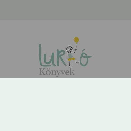
ÁSZF
Adatvédelem
Kapcsolat
Rólunk
GYIK
© 2026 | Lurkó Könyvek | Minden jog fenntartva