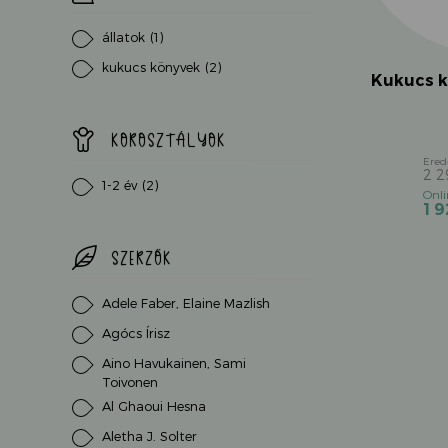
állatok
(1)
kukucs könyvek
(2)
Kukucs kö
KOROSZTÁLYOK
2 
1-2 év
(2)
1 
SZERZŐK
Adele Faber, Elaine Mazlish
Agócs Írisz
Aino Havukainen, Sami
Toivonen
Al Ghaoui Hesna
Aletha J. Solter