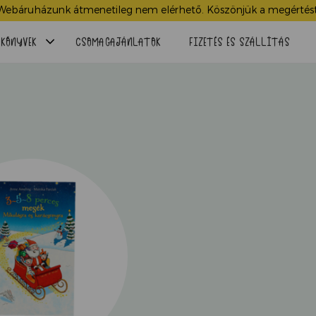
Webáruházunk átmenetileg nem elérhető. Köszönjük a megértést
Menü
KÖNYVEK
CSOMAGAJÁNLATOK
FIZETÉS ÉS SZÁLLÍTÁS
lenyitása