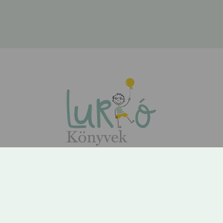
ÁSZF
Adatvédelem
Kapcsolat
Rólunk
GYIK
© 2026 | Lurkó Könyvek | Minden jog fenntartva