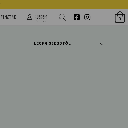
!
Search
PÉNZTÁR
FIÓKOM
0
Belépés