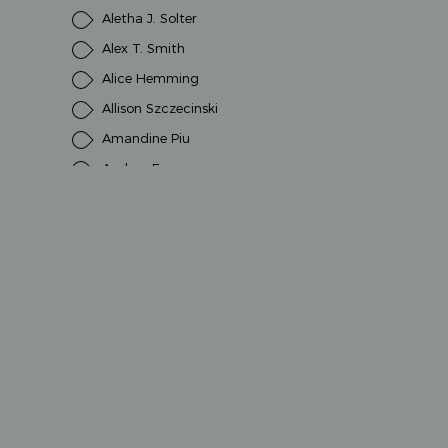
Aletha J. Solter
Alex T. Smith
Alice Hemming
Allison Szczecinski
Amandine Piu
Andrea Erne
Andrea Schütze
Andrea Weller-Essers
Andreas H. Schmachtl
Andreas Steinhöfel
Anette Amrhein
Anna Milbourne
Anna Taube
Anne Ameling
Annet Huizing