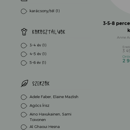
karácsony/tél
(1)
3-5-8 perc
KOROSZTÁLYOK
Anne A
3-4 év
(1)
3 
4-5 év
(1)
2 
5-6 év
(1)
SZERZŐK
Adele Faber, Elaine Mazlish
Agócs Írisz
Aino Havukainen, Sami
Toivonen
Al Ghaoui Hesna