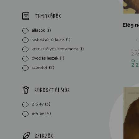
TÉMAKÖRÖK
Elég 
állatok
(1)
kistestvér érkezik
(1)
C
korosztályos kedvencek
(1)
2 
óvodás leszek
(1)
2 
szeretet
(2)
KOROSZTÁLYOK
2-3 év
(3)
3-4 év
(4)
SZERZŐK