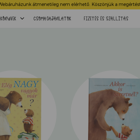
Webáruházunk átmenetileg nem elérhető. Köszönjük a megértést
Menü
KÖNYVEK
CSOMAGAJÁNLATOK
FIZETÉS ÉS SZÁLLÍTÁS
lenyitása