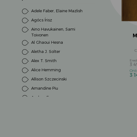
Adele Faber, Elaine Mazlish
Agócs Írisz
Aino Havukainen, Sami
Toivonen
M
Al Ghaoui Hesna
C
Aletha J. Solter
Alex T. Smith
3 
Alice Hemming
3 
Allison Szczecinski
Amandine Piu
Andrea Erne
Andrea Schütze
Andrea Weller-Essers
Andreas H. Schmachtl
Andreas Steinhöfel