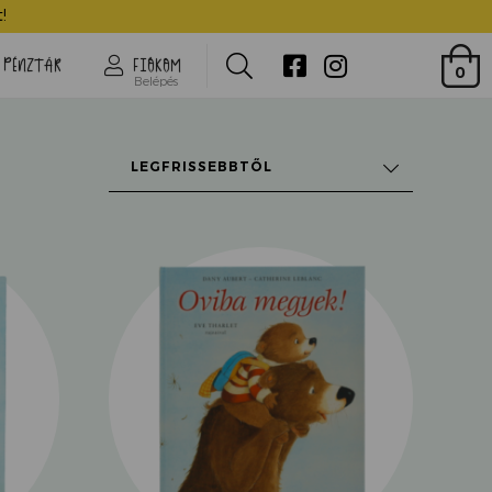
!
Search
PÉNZTÁR
FIÓKOM
0
Belépés