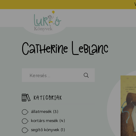
Lurkó
Könyvek
Catherine Leblanc
Kereső
mező,
kezdjen
el
KATEGÓRIÁK
írni...
állatmesék
(3)
kortárs mesék
(4)
segítő könyvek
(1)