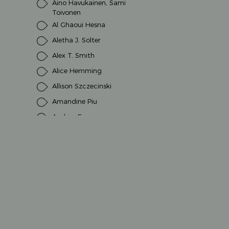
Aino Havukainen, Sami
Toivonen
Al Ghaoui Hesna
Aletha J. Solter
Alex T. Smith
Alice Hemming
Allison Szczecinski
Amandine Piu
Andrea Erne
Andrea Schütze
Andrea Weller-Essers
Andreas H. Schmachtl
Andreas Steinhöfel
Anette Amrhein
Anna Milbourne
Anna Taube