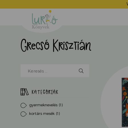
Lurkó
Könyvek
Grecsó Krisztián
Kereső
mező,
kezdjen
el
KATEGÓRIÁK
írni...
gyermeknevelés
(1)
kortárs mesék
(1)