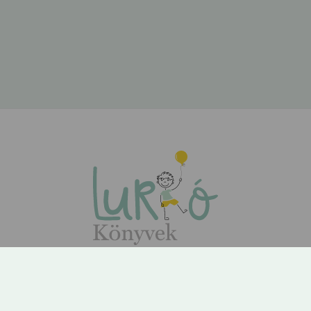
ÁSZF
Adatvédelem
Kapcsolat
Rólunk
GYIK