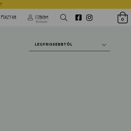
!
Search
PÉNZTÁR
FIÓKOM
0
Belépés