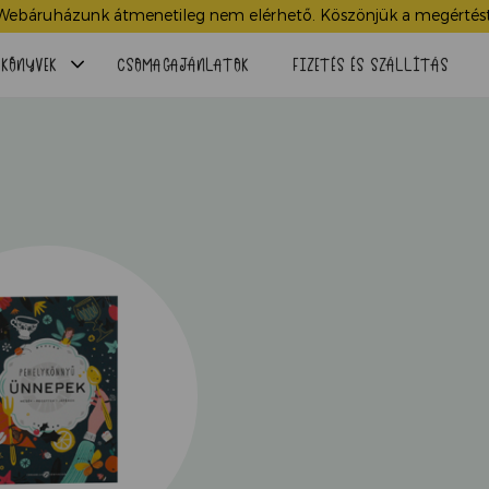
Webáruházunk átmenetileg nem elérhető. Köszönjük a megértést
Menü
KÖNYVEK
CSOMAGAJÁNLATOK
FIZETÉS ÉS SZÁLLÍTÁS
lenyitása