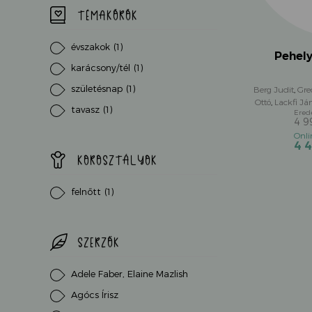
TÉMAKÖRÖK
évszakok
(1)
Pehel
karácsony/tél
(1)
születésnap
(1)
Berg Judit
,
Gre
Ottó
,
Lackfi Já
tavasz
(1)
Molnár Kriszt
4 
4 
KOROSZTÁLYOK
felnőtt
(1)
SZERZŐK
Adele Faber, Elaine Mazlish
Agócs Írisz