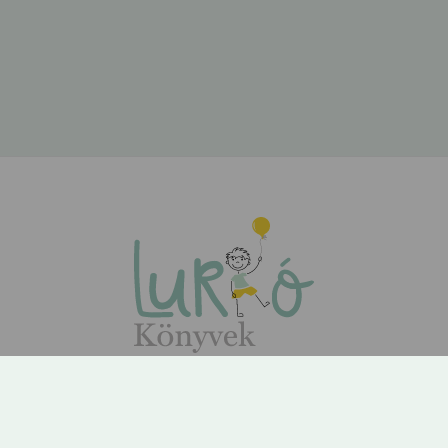
ÁSZF
Adatvédelem
Kapcsolat
Rólunk
GYIK