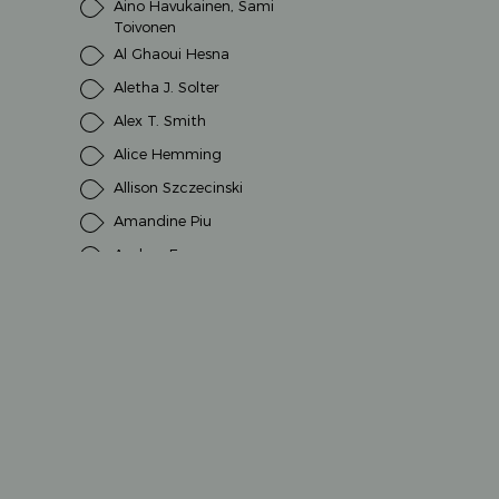
Aino Havukainen, Sami
Toivonen
Al Ghaoui Hesna
Aletha J. Solter
Alex T. Smith
Alice Hemming
Allison Szczecinski
Amandine Piu
Andrea Erne
Andrea Schütze
Andrea Weller-Essers
Andreas H. Schmachtl
Andreas Steinhöfel
Anette Amrhein
Anna Milbourne
Anna Taube