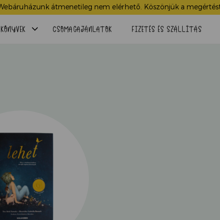
Webáruházunk átmenetileg nem elérhető. Köszönjük a megértést
Menü
KÖNYVEK
CSOMAGAJÁNLATOK
FIZETÉS ÉS SZÁLLÍTÁS
lenyitása