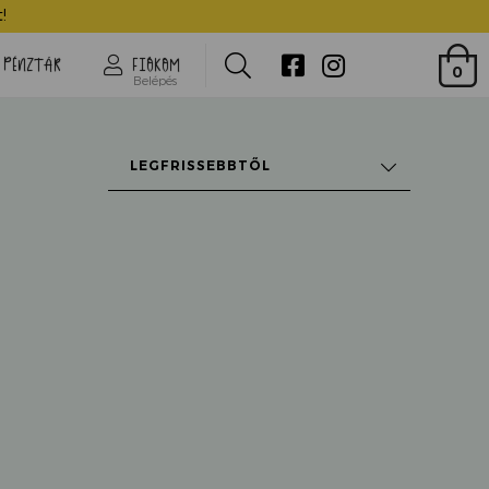
!
Search
PÉNZTÁR
FIÓKOM
0
Belépés