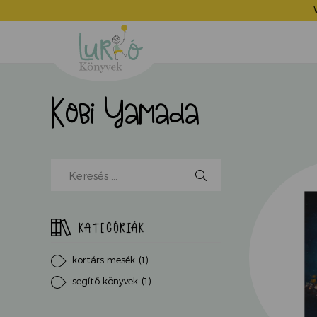
Lurkó
Könyvek
Kobi Yamada
Kereső
mező,
kezdjen
el
KATEGÓRIÁK
írni...
kortárs mesék
(1)
segítő könyvek
(1)