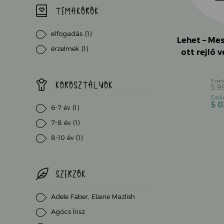
TÉMAKÖRÖK
elfogadás
(1)
Lehet – Me
érzelmek
(1)
ott rejlő 
KOROSZTÁLYOK
5 9
5 
6-7 év
(1)
7-8 év
(1)
8-10 év
(1)
SZERZŐK
Adele Faber, Elaine Mazlish
Agócs Írisz