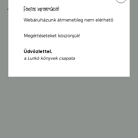
Fontos információ!
Toppancs és a kék tojás
Webáruházunk átmenetileg nem elérhető.
Laura Driscoll
Megértéseteket köszönjük!
2 490
Ft
Original
Current
2 241
Ft
price
Üdvözlettel,
price
was:
a Lurkó könyvek csapata
is:
2
2
490 Ft.
241 Ft.