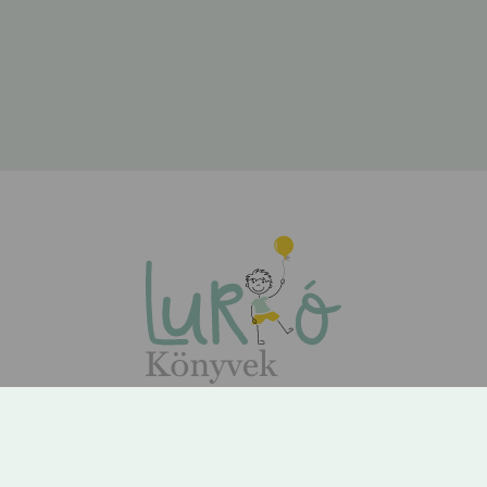
ÁSZF
Adatvédelem
Kapcsolat
Rólunk
GYIK