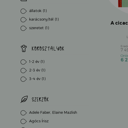
állatok
(1)
karácsony/tél
(1)
A cica
szeretet
(1)
KOROSZTÁLYOK
7 4
6 
1-2 év
(1)
2-3 év
(1)
3-4 év
(1)
SZERZŐK
Adele Faber, Elaine Mazlish
Agócs Írisz