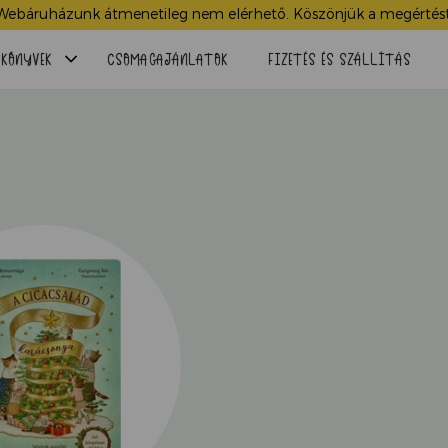
Webáruházunk átmenetileg nem elérhető. Köszönjük a megértést
Menü
KÖNYVEK
CSOMAGAJÁNLATOK
FIZETÉS ÉS SZÁLLÍTÁS
lenyitása