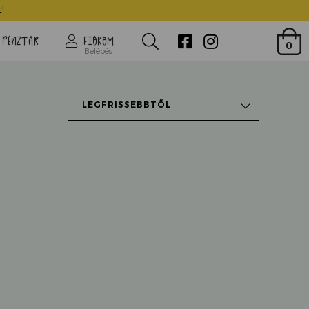
!
Search
PÉNZTÁR
FIÓKOM
0
Belépés