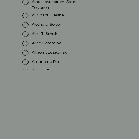
Aino Havukainen, Sami
Toivonen
Al Ghaoui Hesna
Aletha J. Solter
Alex T. Smith
Alice Hemming
Allison Szczecinski
Amandine Piu
Andrea Erne
Andrea Schütze
Andrea Weller-Essers
Andreas H. Schmachtl
Andreas Steinhöfel
Anette Amrhein
Anna Milbourne
Anna Taube