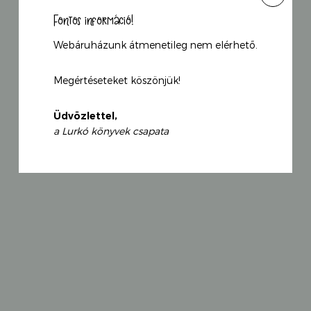
Fontos információ!
Örökké szeretlek
Webáruházunk átmenetileg nem elérhető.
Robert Munsch
Megértéseteket köszönjük!
2 490
Ft
Original
Current
2 092
Ft
price
Üdvözlettel,
price
was:
a Lurkó könyvek csapata
is:
2
2
490 Ft.
092 Ft.