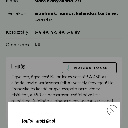
Kiadó:
Móra Könyvkiadó Zrt.
Témakör:
érzelmek
,
humor
,
kalandos történet
,
szeretet
Korosztály:
3-4 év
,
4-5 év
,
5-6 év
Oldalszám:
40
Leírás
MUTASS TÖBBET
Figyelem, figyelem! Különleges riasztás! A 458-as
ajándékosztó karácsonyi felhőt veszély fenyegeti! Ha
Franciska és kezdő angyalcsapata nem végez
elsőként, a 458-as hamarosan esőfelhővé lesz
minősítve. A felhőn alighanem egy krampuszcsapat
is tartózkodik, akik megpróbálnak borsot törni az
angyalok orra alá. Mindenki védje az ajándékokat – és
a csokiját!
Fontos információ!
Marék Veronika karácsonyi meséje tele van