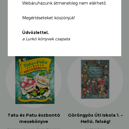
szeretettel, humorral, izgalommal, huncutsággal,
Webáruházunk átmenetileg nem elérhető.
valamint Szabó-Nyulász Melinda szívderítő rajzaival.
Megértéseteket köszönjük!
KAPCSOLÓDÓ TERMÉKEK
Üdvözlettel,
a Lurkó könyvek csapata
Tatu és Patu észbontó
Göröngyös Úti Iskola 1. –
mesekönyve
Helló, felség!