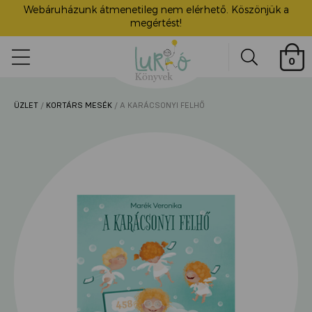
Webáruházunk átmenetileg nem elérhető. Köszönjük a
megértést!
Lurkó
0
Könyvek
Search
ÜZLET
/
KORTÁRS MESÉK
/ A KARÁCSONYI FELHŐ
ü
itása