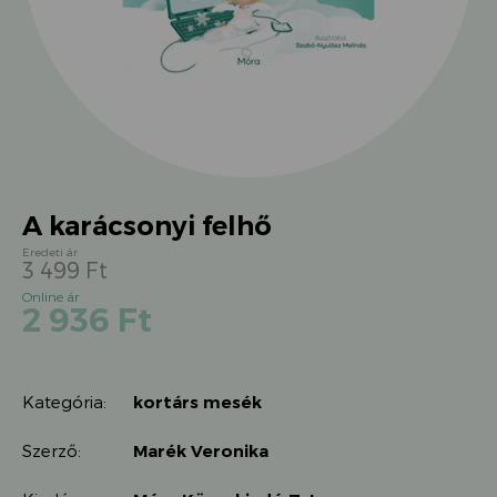
A karácsonyi felhő
3 499
Ft
Original
Current
2 936
Ft
price
price
was:
is:
3
2
499 Ft.
Kategória:
kortárs mesék
936 Ft.
Szerző:
Marék Veronika