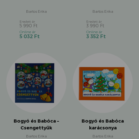
Bartos Erika
Bartos Erika
5 990
Ft
3 990
Ft
Original
Original
Current
Current
5 032
Ft
3 352
Ft
price
price
price
price
was:
was:
is:
is:
5
3
5
3
990 Ft.
990 Ft.
032 Ft.
352 Ft.
Bogyó és Babóca –
Bogyó és Babóca
Csengettyűk
karácsonya
Bartos Erika
Bartos Erika