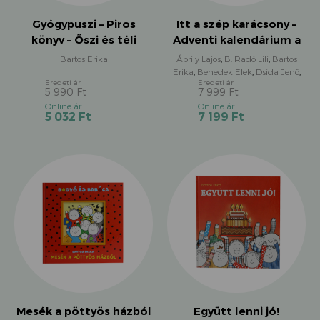
Gyógypuszi – Piros
Itt a szép karácsony –
könyv – Őszi és téli
Adventi kalendárium a
mesék
legszebb téli versekkel
Bartos Erika
Áprily Lajos
,
B. Radó Lili
,
Bartos
Erika
,
Benedek Elek
,
Dsida Jenő
,
Fésűs Éva
,
Gazdag Erzsi
,
Hárs
5 990
Ft
7 999
Ft
Ernő
,
Károlyi Amy
,
Szép Ernő
,
Original
Original
Várady Szabolcs
,
Várnai Zseni
,
Current
Current
5 032
Ft
7 199
Ft
price
price
Weöres Sándor
,
Závada Péter
,
Zelk
price
price
was:
was:
Zoltán
is:
is:
5
7
5
7
990 Ft.
999 Ft.
032 Ft.
199 Ft.
Mesék a pöttyös házból
Együtt lenni jó!