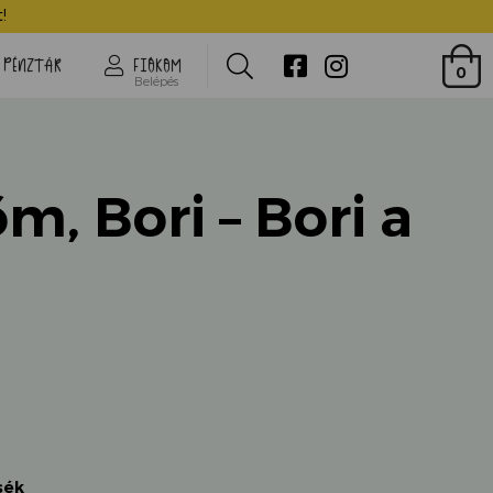
Barátnőm, Bori - Bori a tanyán
!
Search
PÉNZTÁR
FIÓKOM
0
Belépés
m, Bori – Bori a
sék