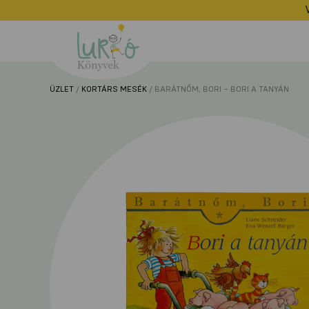
Lurkó
Könyvek
ÜZLET
/
KORTÁRS MESÉK
/ BARÁTNŐM, BORI – BORI A TANYÁN