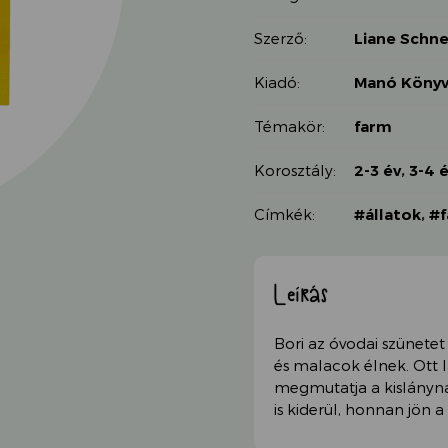
Szerző:
Liane Schne
Kiadó:
Manó Könyv
Témakör:
farm
Korosztály:
2-3 év
,
3-4 
Címkék:
#állatok
,
#
Leírás
Bori az óvodai szünetet
és malacok élnek. Ott la
megmutatja a kislányna
is kiderül, honnan jön a 