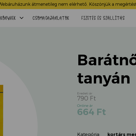
Webáruházunk átmenetileg nem elérhető. Köszönjük a megértést
Menü
KÖNYVEK
CSOMAGAJÁNLATOK
FIZETÉS ÉS SZÁLLÍTÁS
lenyitása
Barátnő
tanyán
790
Ft
Original
Current
664
Ft
price
price
was:
is:
790 Ft.
664 Ft.
Kategória:
kortárs me