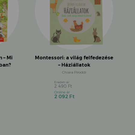
Montessori: a világ felfedezése
 – Mi
– Háziállatok
gban?
Chiara Piroddi
2 490
Ft
Original
Current
2 092
Ft
price
price
was:
is:
2
2
490 Ft.
092 Ft.