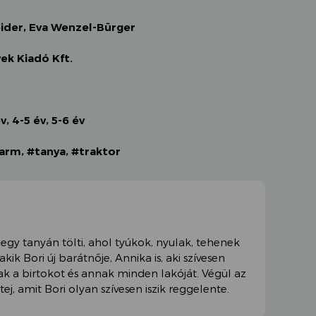
ider, Eva Wenzel-Bürger
ek Kiadó Kft.
év
,
4-5 év
,
5-6 év
farm
,
#tanya
,
#traktor
 egy tanyán tölti, ahol tyúkok, nyulak, tehenek
kik Bori új barátnője, Annika is, aki szívesen
k a birtokot és annak minden lakóját. Végül az
tej, amit Bori olyan szívesen iszik reggelente.