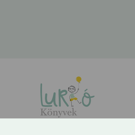
ÁSZF
Adatvédelem
Kapcsolat
Rólunk
GYIK