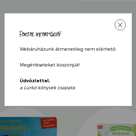
Fontos információ!
Webáruházunk átmenetileg nem elérhető.
KAPCSOLÓDÓ
Megértéseteket köszönjük!
TERMÉKEK
Üdvözlettel,
a Lurkó könyvek csapata