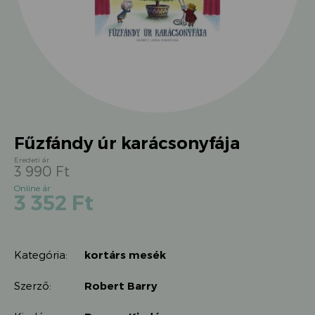
Fűzfándy úr karácsonyfája
3 990
Ft
Original
Current
3 352
Ft
price
price
was:
is:
3
3
990 Ft.
Kategória:
kortárs mesék
352 Ft.
Szerző:
Robert Barry