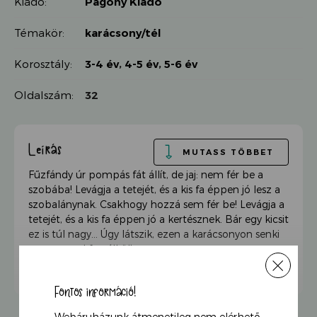
Kiadó:
Pagony Kiadó
Témakör:
karácsony/tél
Korosztály:
3-4 év
,
4-5 év
,
5-6 év
Oldalszám:
32
Leírás
MUTASS TÖBBET
Fűzfándy úr pompás fát állít, de jaj: nem fér be a
szobába! Levágja a tetejét, és a kis fa éppen jó lesz a
szobalánynak. Csakhogy hozzá sem fér be! Levágja a
tetejét, és a kis fa éppen jó a kertésznek. Bár egy kicsit
ez is túl nagy… Úgy látszik, ezen a karácsonyon senki
nem marad fa nélkül!
Robert Barry kedves meséjén amerikai gyerekek
Fontos információ!
generációi nőttek föl, a modern klasszikus most végre
magyarul is olvasható
Webáruházunk átmenetileg nem elérhető.