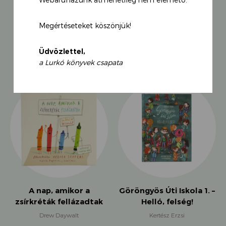
Megértéseteket köszönjük!
KAPCSOLÓDÓ TERMÉKEK
Üdvözlettel,
a Lurkó könyvek csapata
A nap, amikor a
Göröngyös Úti Iskola 1. –
zsírkréták fellázadtak
Helló, felség!
Drew Daywalt
Kertész Erzsi