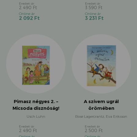
2 490
Ft
3 590
Ft
Original
Original
Current
Current
2 092
Ft
3 231
Ft
price
price
price
price
was:
was:
is:
is:
2
3
2
3
490 Ft.
590 Ft.
092 Ft.
231 Ft.
Pimasz négyes 2. –
A szívem ugrál
Micsoda disznóság!
örömében
Usch Luhn
Rose Lagercrantz, Eva Eriksson
2 490
Ft
2 500
Ft
Original
Original