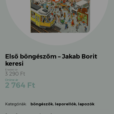
Első böngészőm – Jakab Borit
keresi
3 290
Ft
Original
Current
2 764
Ft
price
price
was:
is:
3
2
290 Ft.
Kategóriák:
böngészők
,
leporellók, lapozók
764 Ft.