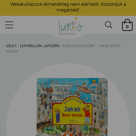
Webáruházunk átmenetileg nem elérhető. Köszönjük a
megértést!
Lurkó
0
Könyvek
Search
ÜZLET
/
LEPORELLÓK, LAPOZÓK
/ ELSŐ BÖNGÉSZŐM – JAKAB BORIT
ü
KERESI
itása