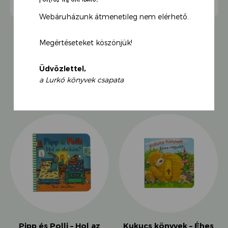
Webáruházunk átmenetileg nem elérhető.
Megértéseteket köszönjük!
Üdvözlettel,
KAPCSOLÓDÓ TERMÉKEK
a Lurkó könyvek csapata
Pipp és Polli – Hol az
Kukucs könyvek – Éhes