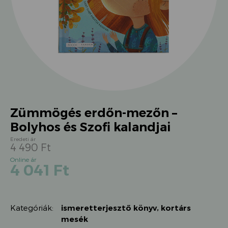
Zümmögés erdőn-mezőn –
Bolyhos és Szofi kalandjai
4 490
Ft
Original
Current
4 041
Ft
price
price
was:
is:
4
4
490 Ft.
Kategóriák:
ismeretterjesztő könyv
,
kortárs
041 Ft.
mesék