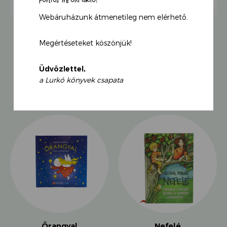
méhecske és egy darázs
Webáruházunk átmenetileg nem elérhető.
között? És hogy mit csinálnak a méhek télen? Vagy
hallottad már egy mézkészítő
szájából, hogyan készül a méz, mielőtt a
Megértéseteket köszönjük!
Szofibendőbe kerülne? Ha minderre
igen a válasz és további izgalmakra vágysz, hallgasd
Üdvözlettel,
meg Bolyhos bátor
KAPCSOLÓDÓ TERMÉKEK
a Lurkó könyvek csapata
megmenekülését mindenféle gyíkoktól és békáktól.
Szó esik még a méhek barátairól is, és ha
meggyőződtél róla, hogy ezek a kis
rovarok legalább olyan klassz társak, mint a kutyák,
megtudhatod, hogy lehetsz
te is az ő legjobb pajtásuk.
A könyv szerzője, a nagy sikerű Várszegi Adél könnyed
stílusban, a gyerekek
számára érthető formában mutatja meg a méhek
világának sokszínűségét és
fontosságát, Szert-Szabó Dorottya egyszerre művészi
és gyermekbarát illusztrációi
pedig kicsiket, nagyokat egyaránt rabul ejtenek.
3 éves kortól ajánlott.
Őrangyal
Nefelé