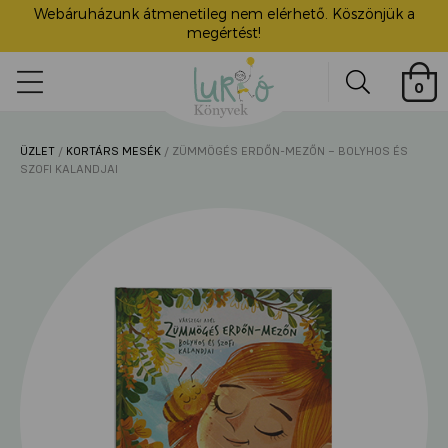
Webáruházunk átmenetileg nem elérhető. Köszönjük a
megértést!
Lurkó
0
Könyvek
Search
ÜZLET
/
KORTÁRS MESÉK
/ ZÜMMÖGÉS ERDŐN-MEZŐN – BOLYHOS ÉS
ü
SZOFI KALANDJAI
itása