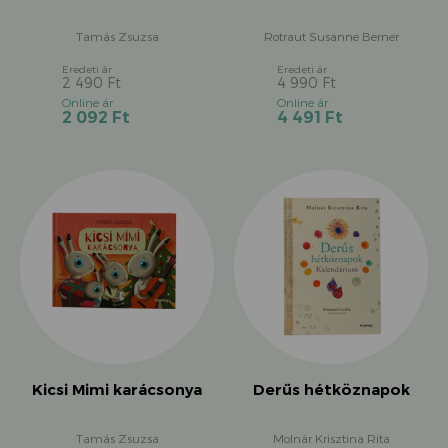
Tamás Zsuzsa
Rotraut Susanne Berner
2 490
Ft
4 990
Ft
Original
Original
Current
Current
2 092
Ft
4 491
Ft
price
price
price
price
was:
was:
is:
is:
2
4
2
4
490 Ft.
990 Ft.
092 Ft.
491 Ft.
Kicsi Mimi karácsonya
Derűs hétköznapok
Tamás Zsuzsa
Molnár Krisztina Rita