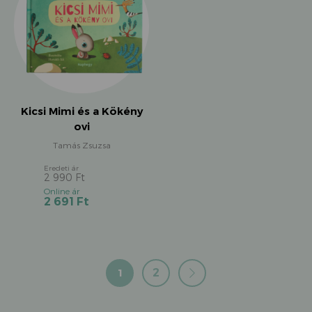
Kicsi Mimi és a Kökény
ovi
Tamás Zsuzsa
2 990
Ft
Original
Current
2 691
Ft
price
price
was:
is:
2
2
990 Ft.
691 Ft.
1
2
