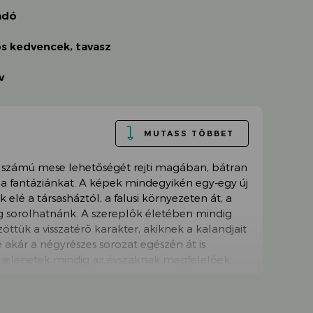
adó
os kedvencek
,
tavasz
v
MUTASS TÖBBET
 számú mese lehetőségét rejti magában, bátran
 fantáziánkat. A képek mindegyikén egy-egy új
 elé a társasháztól, a falusi környezeten át, a
ég sorolhatnánk. A szereplők életében mindig
öttük a visszatérő karakter, akiknek a kalandjait
e akár a négyrészes sorozat egészén át is
jelenetek mindig az évszaknak megfelelőek,
 a tavaszi részében hintázó, labdázó gyerekeket
ítik a lakásokat, és kertészeti vásár zajlik a