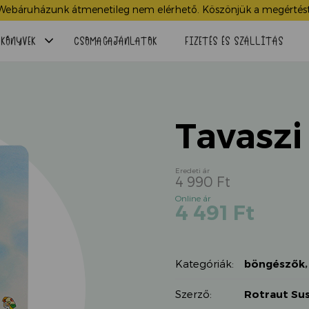
Webáruházunk átmenetileg nem elérhető. Köszönjük a megértést
Menü
KÖNYVEK
CSOMAGAJÁNLATOK
FIZETÉS ÉS SZÁLLÍTÁS
lenyitása
Tavaszi
4 990
Ft
Original
Current
4 491
Ft
price
price
was:
is:
4
4
990 Ft.
Kategóriák:
böngészők
491 Ft.
Szerző:
Rotraut Su