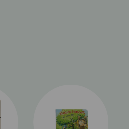
tt a jó illatú, langyos tavasz. Felpezsdül az élet.
ok mind a szabadba vágynak. Mennyi látnivaló
ban, az utcán vagy a piactéren! Újabb
k fel a képekbe rejtve, és a téli részből
s viszontláthatjuk. Ha elég figyelmesen
megtudhatjuk, hogy kivel mi történt utolsó
sebb, mint amikor egy gyermek órákon át hasal
és lankadatlan kíváncsisággal böngészi a
geteg ismerős dolgot, és még több újdonságot
yes alkalommal. Az alkotóművész sok kedves,
t el gondosan megrajzolt, részletgazdag képein.
r korunk egyik legnépszerűbb és
könyv-illusztrátora.