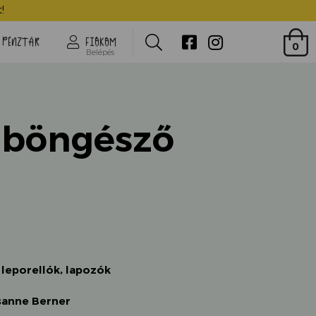
Tavaszi böngésző
!
Search
PÉNZTÁR
FIÓKOM
0
Belépés
 böngésző
,
leporellók, lapozók
sanne Berner