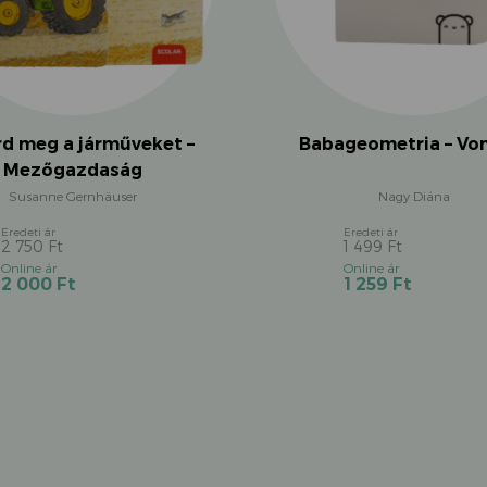
rd meg a járműveket –
Babageometria – Vo
Mezőgazdaság
Susanne Gernhäuser
Nagy Diána
2 750
Ft
1 499
Ft
Original
Original
Current
Current
2 000
Ft
1 259
Ft
price
price
price
price
was:
was:
is:
is:
2
1
2
1
750 Ft.
499 Ft.
000 Ft.
259 Ft.