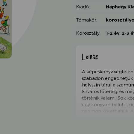
Kiadó:
Naphegy Ki
Témakör:
korosztály
Korosztály:
1-2 év
,
2-3 é
Leírás
A képeskönyv végtelen
szabadon engedhetjük a
helyszín tárul a szemünk
kisváros főteréig, és m
történik valami. Sok köz
egy könyvön belül is, d
nyomon követhetjük. A 
így a sorozatnak ebben
látunk, friss virágok dísz
főtéren.