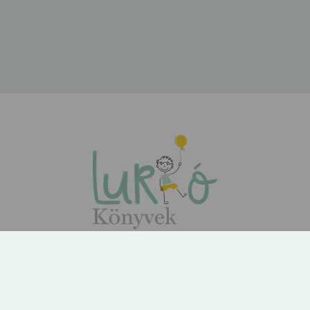
ÁSZF
Adatvédelem
Kapcsolat
Rólunk
GYIK