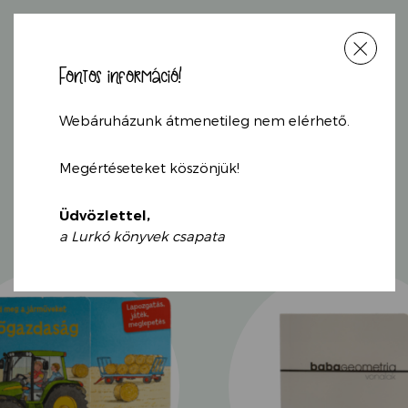
A hideg, havas tél után i
Az emberek és az állat
Fontos információ!
akad a kertben, a park
történeteket fedezhetün
KAPCSOLÓDÓ
megismert szereplőket i
Webáruházunk átmenetileg nem elérhető.
böngésszük a képeket, 
TERMÉKEK
találkozásunk óta.
Megértéseteket köszönjük!
Nincs is annál kelleme
Üdvözlettel,
egy képeskönyv fölött, 
a Lurkó könyvek csapata
képeket, melyeken ren
fedezhet fel minden eg
humoros történetet rej
Rotraut Susanne Berne
legelismertebb gyermek