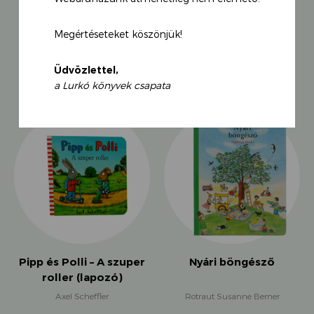
Megértéseteket köszönjük!
KAPCSOLÓDÓ TERMÉKEK
Üdvözlettel,
a Lurkó könyvek csapata
Pipp és Polli – A szuper
Nyári böngésző
roller (lapozó)
Axel Scheffler
Rotraut Susanne Berner