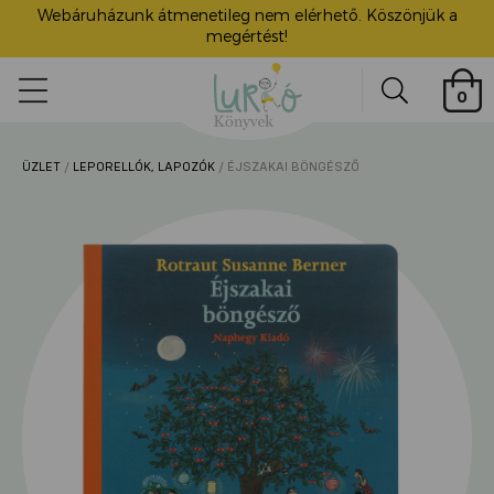
Webáruházunk átmenetileg nem elérhető. Köszönjük a
megértést!
Lurkó
0
Könyvek
Search
ÜZLET
/
LEPORELLÓK, LAPOZÓK
/ ÉJSZAKAI BÖNGÉSZŐ
ü
itása