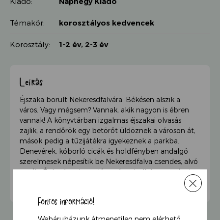
Kiadó:
Naphegy Kiadó
Témakör:
korosztályos kedvencek
Korosztály:
1-2 év
,
2-3 év
Leírás
Éjszaka borult Nekeresdfalvára. Békésen alszik a
város. Vagy mégsem? Vannak, akik nagyon is ébren
vannak! A könyvtárban izgalmas éjszakai olvasás
zajlik, a rendőrök egy betörőt üldöznek a városon át,
mások pedig a tűzijátékra igyekeznek a parkba.
Denevérek, kóborló cicák és holdfényben andalgó
szerelmesek népesítik be Nekeresdfalva csendes, alvó
utcáit. És ha figyelsz, talán még a halk hortyogást is
meghallod a langyos, nyári éjszakában…
Fontos információ!
Webáruházunk átmenetileg nem elérhető.