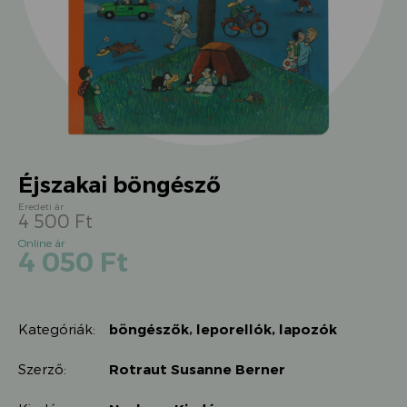
Éjszakai böngésző
4 500
Ft
Original
Current
4 050
Ft
price
price
was:
is:
4
4
500 Ft.
Kategóriák:
böngészők
,
leporellók, lapozók
050 Ft.
Szerző:
Rotraut Susanne Berner