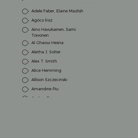
Adele Faber, Elaine Mazlish
Agócs Írisz
Aino Havukainen, Sami
Toivonen
Al Ghaoui Hesna
Aletha J. Solter
Alex T. Smith
Alice Hemming
Allison Szczecinski
Amandine Piu
Andrea Erne
Andrea Schütze
Andrea Weller-Essers
Andreas H. Schmachtl
Andreas Steinhöfel