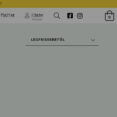
!
Search
PÉNZTÁR
FIÓKOM
0
Belépés