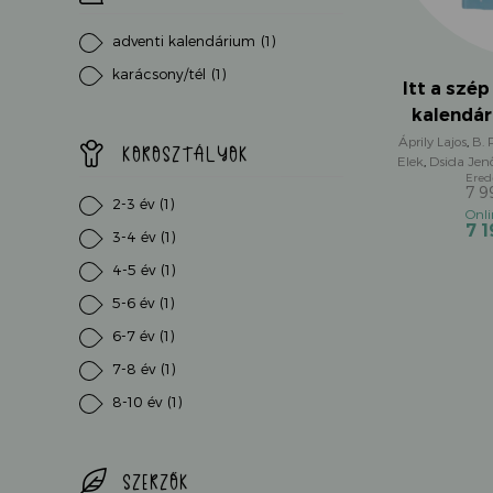
adventi kalendárium
(1)
karácsony/tél
(1)
Itt a szé
kalendár
Áprily Lajos
,
B. 
KOROSZTÁLYOK
Elek
,
Dsida Jen
Ernő
,
Károlyi A
7 
Várnai Zseni
,
We
2-3 év
(1)
7 
3-4 év
(1)
4-5 év
(1)
5-6 év
(1)
6-7 év
(1)
7-8 év
(1)
8-10 év
(1)
SZERZŐK