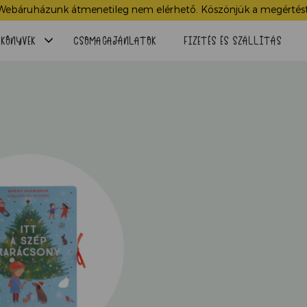
Webáruházunk átmenetileg nem elérhető. Köszönjük a megértést
Menü
KÖNYVEK
CSOMAGAJÁNLATOK
FIZETÉS ÉS SZÁLLÍTÁS
lenyitása