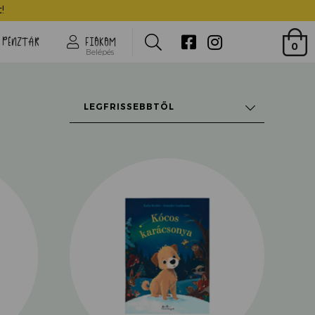
!
Search
PÉNZTÁR
FIÓKOM
0
Belépés