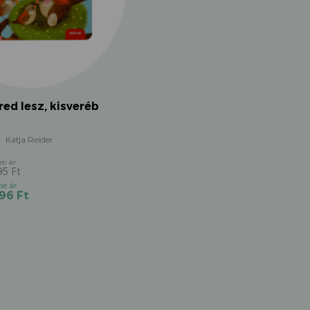
red lesz, kisveréb
Katja Reider
95
Ft
Original
Current
096
Ft
price
price
was:
is:
2
2
495 Ft.
096 Ft.