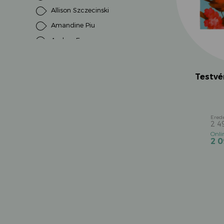
Allison Szczecinski
Amandine Piu
Andrea Erne
Andrea Schütze
Andrea Weller-Essers
Testvé
Andreas H. Schmachtl
Andreas Steinhöfel
Anette Amrhein
2 4
Anna Milbourne
2 
Anna Taube
Anne Ameling
Annet Huizing
Annette Steinhauer
Annie M.G.Schmidt, Fiep
Westendorp