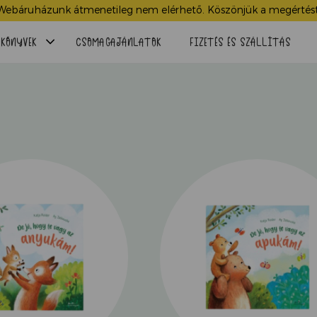
Webáruházunk átmenetileg nem elérhető. Köszönjük a megértést
Menü
KÖNYVEK
CSOMAGAJÁNLATOK
FIZETÉS ÉS SZÁLLÍTÁS
lenyitása