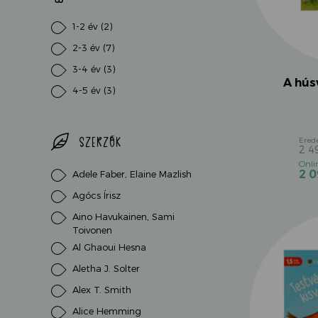
1-2 év
(2)
2-3 év
(7)
3-4 év
(3)
A hús
4-5 év
(3)
SZERZŐK
2 4
2 
Adele Faber, Elaine Mazlish
Agócs Írisz
Aino Havukainen, Sami
Toivonen
Al Ghaoui Hesna
Aletha J. Solter
Alex T. Smith
Alice Hemming