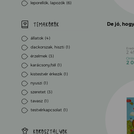
leporellók, lapozók
(6)
De jó, hog
TÉMAKÖRÖK
állatok
(4)
dackorszak, hiszti
(1)
2 
érzelmek
(3)
2 
karácsony/tél
(1)
kistestvér érkezik
(1)
nyuszi
(1)
szeretet
(3)
tavasz
(1)
testvérkapcsolat
(1)
KOROSZTÁLYOK