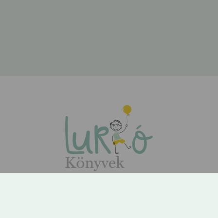
ÁSZF
Adatvédelem
Kapcsolat
Rólunk
GYIK