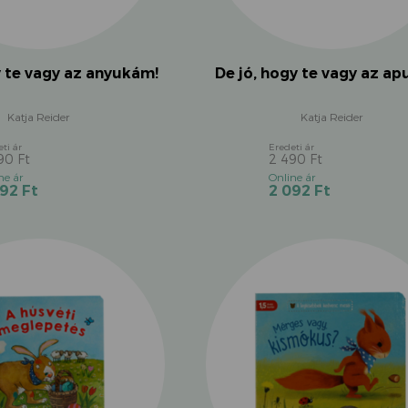
y te vagy az anyukám!
De jó, hogy te vagy az a
Katja Reider
Katja Reider
490
Ft
2 490
Ft
Original
Original
Current
Current
092
Ft
2 092
Ft
price
price
price
price
was:
was:
is:
is:
2
2
2
2
490 Ft.
490 Ft.
092 Ft.
092 Ft.