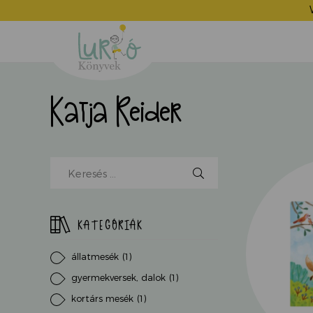
Lurkó
Könyvek
Katja Reider
Kereső
mező,
kezdjen
el
KATEGÓRIÁK
írni...
állatmesék
(1)
gyermekversek, dalok
(1)
kortárs mesék
(1)