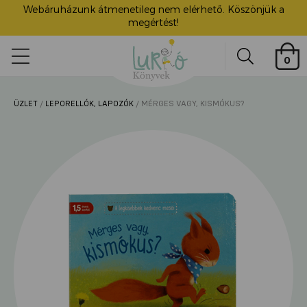
Webáruházunk átmenetileg nem elérhető. Köszönjük a
megértést!
Lurkó
0
Könyvek
Search
ÜZLET
/
LEPORELLÓK, LAPOZÓK
/ MÉRGES VAGY, KISMÓKUS?
ü
itása