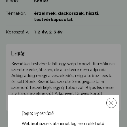
Kiadó:
Scolar
Témakör:
érzelmek
,
dackorszak, hiszti
,
testvérkapcsolat
Korosztály:
1-2 év
,
2-3 év
Leírás
Kismókus testvére talált egy szép tobozt. Kismókus is
szeretne vele játszani, de a testvére nem adja oda.
Addig-addig megy a veszekedés, míg a toboz leesik,
és kettétörik. Kismókus szeretné megvigasztalni
szomorú testvérkéjét egy új tobozzal. Bájos kis mese
a viharos érzelmekről. A könyvet 1,5 éves kortól
ajánljuk.
Fontos információ!
Webáruházunk átmenetileg nem elérhető.