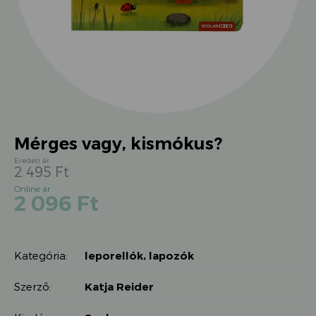
Mérges vagy, kismókus?
2 495
Ft
Original
Current
2 096
Ft
price
price
was:
is:
2
2
495 Ft.
Kategória:
leporellók, lapozók
096 Ft.
Szerző:
Katja Reider