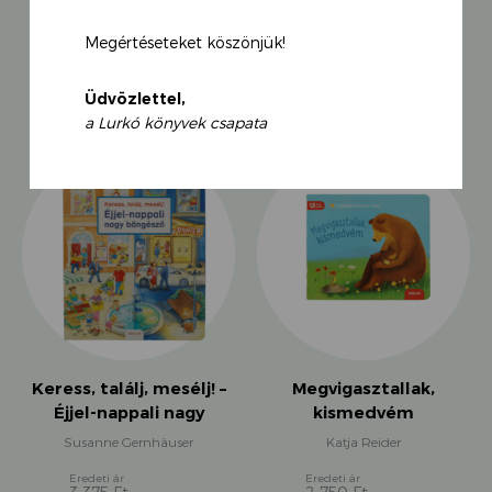
Megértéseteket köszönjük!
KAPCSOLÓDÓ TERMÉKEK
Üdvözlettel,
a Lurkó könyvek csapata
Keress, találj, mesélj! –
Megvigasztallak,
Éjjel-nappali nagy
kismedvém
böngésző
Susanne Gernhäuser
Katja Reider