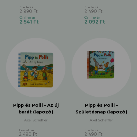
2 990
Ft
2 490
Ft
Original
Original
Current
Current
2 541
Ft
2 092
Ft
price
price
price
price
was:
was:
is:
is:
2
2
2
2
990 Ft.
490 Ft.
541 Ft.
092 Ft.
Pipp és Polli – Az új
Pipp és Polli –
barát (lapozó)
Születésnap (lapozó)
Axel Scheffler
Axel Scheffler
2 490
Ft
2 490
Ft