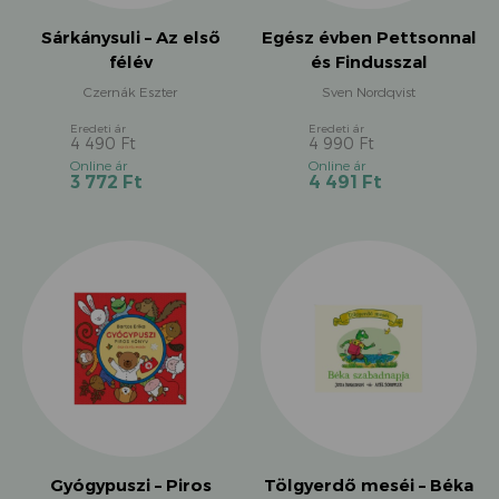
Sárkánysuli – Az első
Egész évben Pettsonnal
félév
és Findusszal
Czernák Eszter
Sven Nordqvist
4 490
Ft
4 990
Ft
Original
Original
Current
Current
3 772
Ft
4 491
Ft
price
price
price
price
was:
was:
is:
is:
4
4
3
4
490 Ft.
990 Ft.
772 Ft.
491 Ft.
Gyógypuszi – Piros
Tölgyerdő meséi – Béka