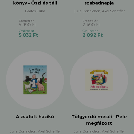
könyv – Őszi és téli
szabadnapja
mesék
Bartos Erika
Julia Donaldson, Axel Scheffler
5 990
Ft
2 490
Ft
Original
Original
Current
Current
5 032
Ft
2 092
Ft
price
price
price
price
was:
was:
is:
is:
5
2
5
2
990 Ft.
490 Ft.
032 Ft.
092 Ft.
A zsúfolt házikó
Tölgyerdő meséi – Pele
megfázott
Julia Donaldson, Axel Scheffler
Julia Donaldson, Axel Scheffler