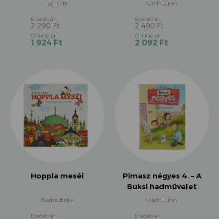
Lori Lite
Usch Luhn
2 290
Ft
2 490
Ft
Original
Original
Current
Current
1 924
Ft
2 092
Ft
price
price
price
price
was:
was:
is:
is:
2
2
1
2
290 Ft.
490 Ft.
924 Ft.
092 Ft.
Hoppla meséi
Pimasz négyes 4. – A
Buksi hadművelet
Bartos Erika
Usch Luhn