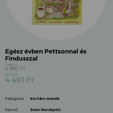
Egész évben Pettsonnal és
Findusszal
4 990
Ft
Original
Current
4 491
Ft
price
price
was:
is:
4
4
990 Ft.
Kategória:
kortárs mesék
491 Ft.
Szerző:
Sven Nordqvist