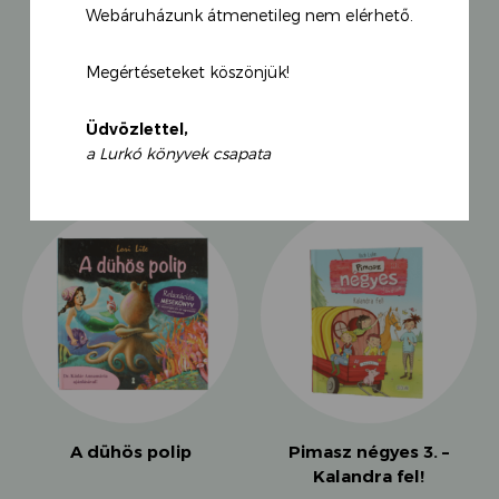
Webáruházunk átmenetileg nem elérhető.
szórakoztató és környezettudatos mesekönyv
segítségével együtt alkothat az egész család.
Megértéseteket köszönjük!
KAPCSOLÓDÓ TERMÉKEK
Üdvözlettel,
a Lurkó könyvek csapata
A dühös polip
Pimasz négyes 3. –
Kalandra fel!