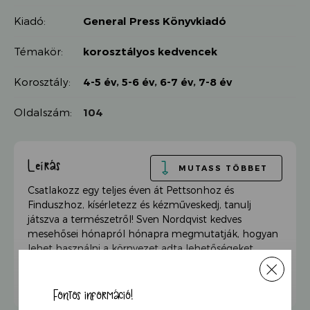
Kiadó:
General Press Könyvkiadó
Témakör:
korosztályos kedvencek
Korosztály:
4-5 év
,
5-6 év
,
6-7 év
,
7-8 év
Oldalszám:
104
Leírás
MUTASS TÖBBET
Csatlakozz egy teljes éven át Pettsonhoz és
Finduszhoz, kísérletezz és kézműveskedj, tanulj
játszva a természetről! Sven Nordqvist kedves
mesehősei hónapról hónapra megmutatják, hogyan
lehet használni a környezet adta lehetőségeket,
vigyázva a minket körülvevő élővilágra is. Készíts
madáreleséget, jéglámpást és mini komposztálót,
palántázz, vagy fűzz szép nyakláncot abból, amit a
Fontos információ!
ház körül vagy az erdőben találsz! Az egyszerre