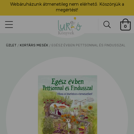
Webáruházunk átmenetileg nem elérhető. Köszönjük a
megértést!
Lurkó
0
Könyvek
Search
ÜZLET
/
KORTÁRS MESÉK
/ EGÉSZ ÉVBEN PETTSONNAL ÉS FINDUSSZAL
ü
itása