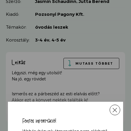
Szerző:
Jasmin Schaudinn
,
Jutta Berend
Kiadó:
Pozsonyi Pagony Kft.
Témakör:
óvodás leszek
Korosztály:
3-4 év
,
4-5 év
Leírás
MUTASS TÖBBET
Légyszi, még egy utolsót!
Na jó, egy rövidet
Ismerős ez a párbeszéd az esti elalvás előtt?
Akkor ezt a könyvet nektek találták ki!
Az oviban hol jó, hol rossz, de az biztos, hogy ahol
Fontos információ!
egy kupacban ennyi gyerek van, ott mindig történik
valami. Ezekben a történetekben minden gyerek