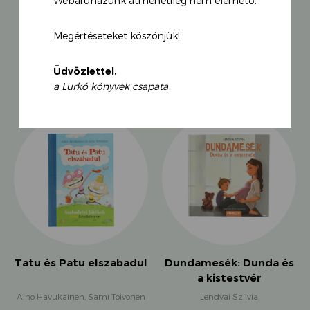
Webáruházunk átmenetileg nem elérhető.
magára ismerhet, legyen szó barátságról, örömről,
bánatról, délutáni alvásról vagy kirándulásról.
Megértéseteket köszönjük!
KAPCSOLÓDÓ TERMÉKEK
Üdvözlettel,
a Lurkó könyvek csapata
Tatu és Patu elszabadul
Dundamesék: Dunda és
a kistestvér
Aino Havukainen, Sami Toivonen
Lendvai Szilvia