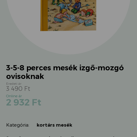
3-5-8 perces mesék izgő-mozgó
ovisoknak
3 490
Ft
Original
Current
2 932
Ft
price
price
was:
is:
3
2
490 Ft.
Kategória:
kortárs mesék
932 Ft.