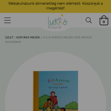
Webáruházunk átmenetileg nem elérhető. Köszönjük a
megértést!
Lurkó
0
Könyvek
Search
ÜZLET
/
KORTÁRS MESÉK
/ 3-5-8 PERCES MESÉK IZGŐ-MOZGÓ
ü
OVISOKNAK
itása