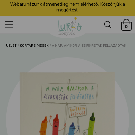
Webáruházunk átmenetileg nem elérhető. Köszönjük a
megértést!
Lurkó
0
Könyvek
Search
ÜZLET
/
KORTÁRS MESÉK
/ A NAP, AMIKOR A ZSÍRKRÉTÁK FELLÁZADTAK
ü
itása