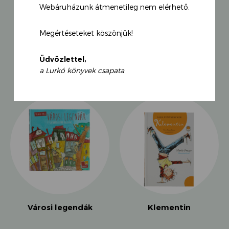
Webáruházunk átmenetileg nem elérhető.
A könyv, amely hetekig vezette a New York Times
Megértéseteket köszönjük!
sikerlistáját!
KAPCSOLÓDÓ TERMÉKEK
Üdvözlettel,
a Lurkó könyvek csapata
Városi legendák
Klementin