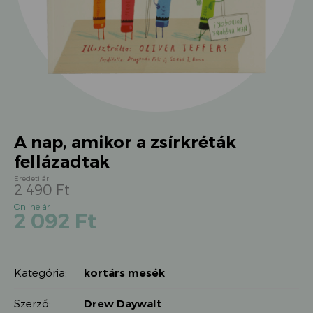
A nap, amikor a zsírkréták
fellázadtak
2 490
Ft
Original
Current
2 092
Ft
price
price
was:
is:
2
2
490 Ft.
Kategória:
kortárs mesék
092 Ft.
Szerző:
Drew Daywalt