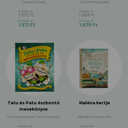
Tasnádi Emese
Sara Pennypacker
1 870
Ft
1 999
Ft
Original
Original
Current
Current
1 571
Ft
1 679
Ft
price
price
price
price
was:
was:
is:
is:
1
1
1
1
870 Ft.
999 Ft.
571 Ft.
679 Ft.
Tatu és Patu észbontó
Maléna kertje
mesekönyve
Aino Havukainen, Sami Toivonen
Molnár Krisztina Rita