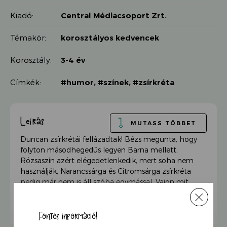
Kiadó:
Central Médiacsoport Zrt.
Témakör:
korosztályos kedvencek
Korosztály:
3-4 év
Címkék:
#humor
,
#színek
,
#zsírkréta
Leírás
MUTASS TÖBBET
Duncan zsírkrétái fellázadtak! Bézs megunta, hogy
folyton másodhegedűs legyen Barna mellett,
Rózsaszín azért elégedetlenkedik, mert soha nem
használják, Narancssárga és Citromsárga zsírkréta
pedig már nem is áll szóba egymással. Vajon mit
tehet ilyenkor egy gyerek?
Aki elolvassa ezt a vicces történetet, biztosan kedvet
kap a rajzoláshoz – és közben egészen más szemmel
Fontos információ!
néz majd a zsírkrétáira!