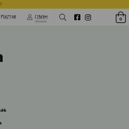
Mazsola
!
Search
PÉNZTÁR
FIÓKOM
0
Belépés
a
sék
s