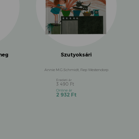
Szutyoksári
meg
Annie M.G.Schmidt, Fiep Westendorp
3 490
Ft
Original
Current
2 932
Ft
price
price
was:
is:
3
2
490 Ft.
932 Ft.