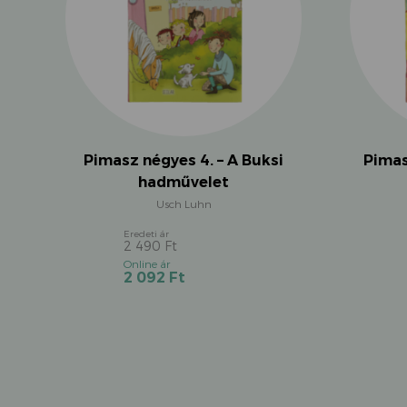
Pimasz négyes 4. – A Buksi
Pimas
hadművelet
Usch Luhn
2 490
Ft
Original
Current
2 092
Ft
price
price
was:
is:
2
2
490 Ft.
092 Ft.