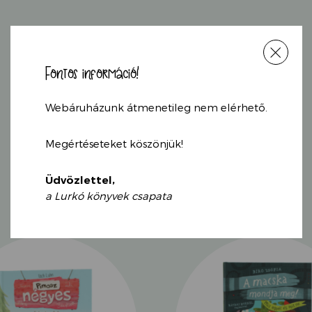
minden történt Mazsoláv
Bálint Ágnes humoros, 
vonzóbbá minden gyer
Fontos információ!
Webáruházunk átmenetileg nem elérhető.
KAPCSOLÓDÓ
TERMÉKEK
Megértéseteket köszönjük!
Üdvözlettel,
a Lurkó könyvek csapata